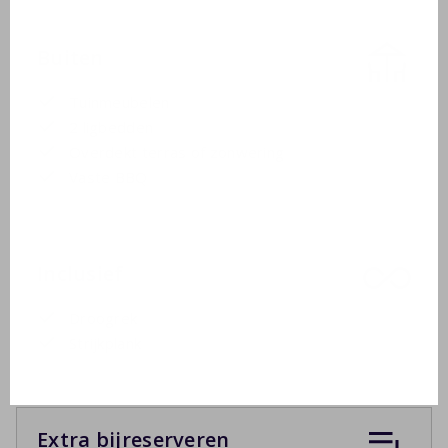
Buiten
Tuinmeubelen
2 ligbedden
Overdekt terras of zonwering
Vaste BBQ
Inclusief
Droogrek
Strijkplank
Extra bijreserveren