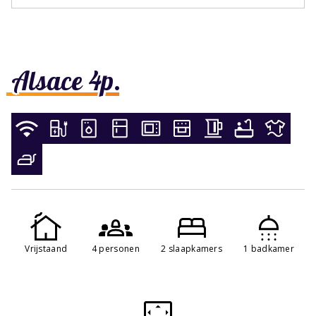
Alsace 4p.
Vrijstaand
4 personen
2 slaapkamers
1 badkamer