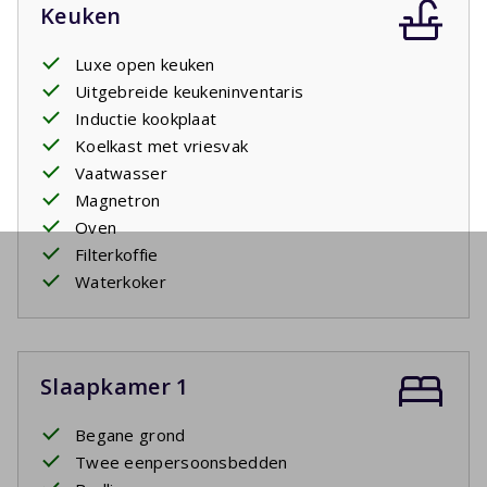
Keuken
Luxe open keuken
Uitgebreide keukeninventaris
Inductie kookplaat
Koelkast met vriesvak
Vaatwasser
Magnetron
Oven
Filterkoffie
Waterkoker
Slaapkamer 1
Begane grond
Twee eenpersoonsbedden