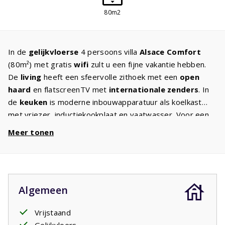
80m2
In de
gelijkvloerse
4 persoons villa
Alsace Comfort
(80m²) met gratis
wifi
zult u een fijne vakantie hebben.
De
living
heeft een sfeervolle zithoek met een
open
haard
en flatscreenTV met
internationale zenders
. In
de
keuken
is moderne inbouwapparatuur als koelkast
met vriezer, inductiekookplaat en vaatwasser. Voor een
goede nachtrust staan in beide
slaapkamers
twee
Meer tonen
eenpersoonsbedden met kwaliteitsmatrassen. De
badkamer heeft een
ligbad
, aparte douchecabine en
wastafel. Er is een apart toilet. In de
ruime tuin
met
comfortabel tuinmeubilair en
twee
ligbedden
kunt u tot
Algemeen
laat in de avond genieten van de Franse sterrenhemel. U
heeft volop
privacy
door mooie struiken, bomen en
Vrijstaand
heesters.