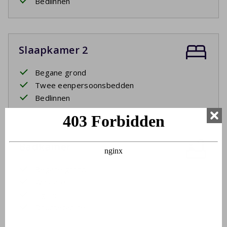
Bedlinnen
Slaapkamer 2
Begane grond
Twee eenpersoonsbedden
Bedlinnen
Badkamer
Begane grond
Wastafel
Ligbad
Douchecabine