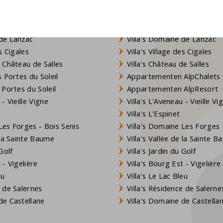
eparken
Vakantiehuizen
de Lanzac
Villa's Domaine de Lanzac
s Cigales
Villa's Village des Cigales
 Château de Salles
Villa's Château de Salles
 Portes du Soleil
Appartementen AlpChalets
 Portes du Soleil
Appartementen AlpResort
- Vieille Vigne
Villa's L'Aveneau - Vieille Vi
Villa's L'Espinet
es Forges - Bois Senis
Villa's Domaine Les Forges
 la Sainte Baume
Villa's Vallée de la Sainte 
Golf
Villa's Jardin du Golf
- Vigelière
Villa's Bourg Est - Vigelière
eu
Villa's Le Lac Bleu
 de Salernes
Villa's Résidence de Salerne
e Castellane
Villa's Domaine de Castella