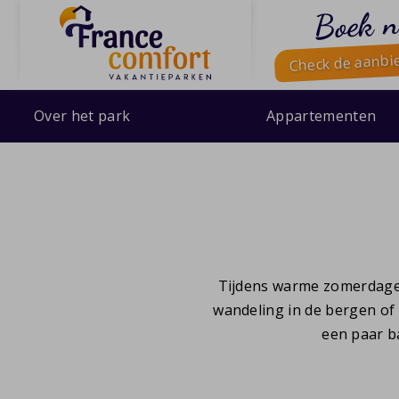
Boek n
Check de aanbi
Over het park
Appartementen
Tijdens warme zomerdagen 
wandeling in de bergen of
een paar ba