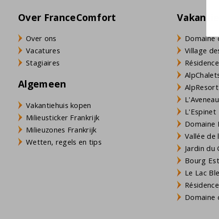
Over FranceComfort
Vakanti
Over ons
Domaine 
Vacatures
Village de
Stagiaires
Résidence
AlpChalets
Algemeen
AlpResort
L'Aveneau 
Vakantiehuis kopen
L'Espinet
Milieusticker Frankrijk
Domaine L
Milieuzones Frankrijk
Vallée de
Wetten, regels en tips
Jardin du 
Bourg Est 
Le Lac Bl
Résidence
Domaine d