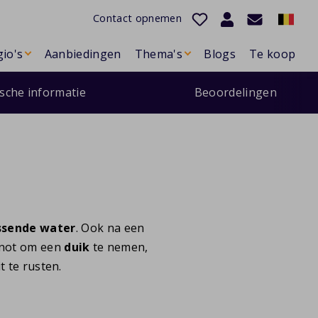
Contact opnemen
io's
Aanbiedingen
Thema's
Blogs
Te koop
ische informatie
Beoordelingen
ssende water
. Ook na een
genot om een
duik
te nemen,
t te rusten.