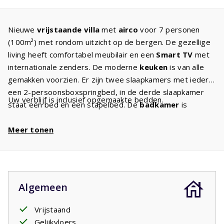
Nieuwe
vrijstaande villa
met
airco
voor 7 personen
(100m²) met rondom uitzicht op de bergen. De gezellige
living heeft comfortabel meubilair en een
Smart TV
met
internationale zenders. De moderne
keuken
is van alle
gemakken voorzien. Er zijn twee slaapkamers met ieder
een 2-persoonsboxspringbed, in de derde slaapkamer
Uw verblijf is inclusief opgemaakte bedden.
staat een bed en een stapelbed. De
badkamer
is
voorzien van een inloopdouche, wastafel en toilet,
daarnaast is er een separaat tweede toilet en
Meer tonen
wasmachine. De tuin heeft meerdere
terrassen
waarvan
een deel
overdekt
is. Een luxe lounge-set op de
overdekte veranda, ligbedden en een picknicktafel staan
voor u klaar. Waar u ook zit, u heeft overal uitzicht op de
Algemeen
bergen.
Vrijstaand
Gelijkvloers