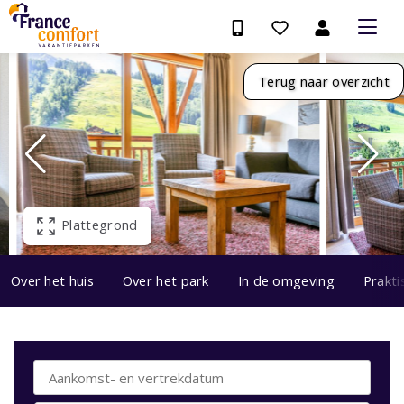
Terug naar overzicht
Plattegrond
Over het huis
Over het park
In de omgeving
Prakti