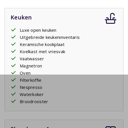
Keuken
Luxe open keuken
Uitgebreide keukeninventaris
Keramische kookplaat
Koelkast met vriesvak
Vaatwasser
Magnetron
Oven
Filterkoffie
Nespresso
Waterkoker
Broodrooster