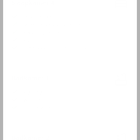
Slaapkamer 4
Eerste etage
Twee eenpersoonsbedden
Boxspringbedden
Bedlinnen
Opgemaakte bedden bij aankomst
Badkamer 1
Begane grond
Wastafel
Douchecabine
Badkamer 2