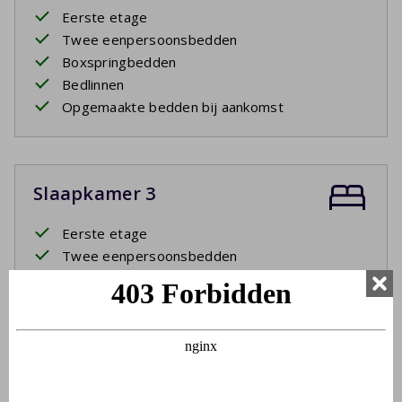
Eerste etage
Twee eenpersoonsbedden
Boxspringbedden
Bedlinnen
Opgemaakte bedden bij aankomst
Slaapkamer 3
Eerste etage
Twee eenpersoonsbedden
Boxspringbedden
Bedlinnen
Opgemaakte bedden bij aankomst