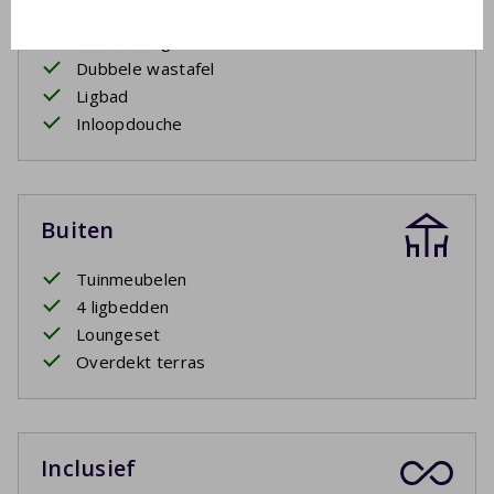
Eerste etage
Dubbele wastafel
Ligbad
Inloopdouche
Buiten
Tuinmeubelen
4 ligbedden
Loungeset
Overdekt terras
Inclusief