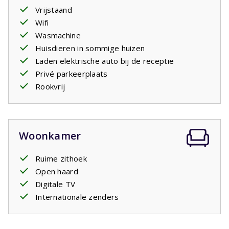
Vrijstaand
eenpersoonsbedden op alledrie de slaapkamers. Er
Wifi
zijn
twee badkamers
, een met bad en wastafel en een
Wasmachine
met douche en wastafel en een apart tweede toilet. 's
Huisdieren in sommige huizen
Avonds steekt u de barbecue aan en geniet u van een
Laden elektrische auto bij de receptie
glas wijn. Écht vakantie!
Privé parkeerplaats
Rookvrij
Woonkamer
Ruime zithoek
Open haard
Digitale TV
Internationale zenders