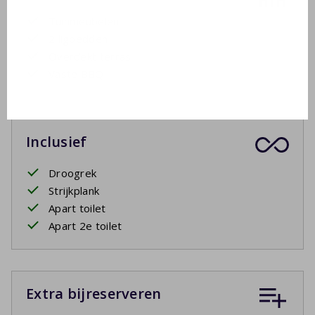
Tuinmeubelen
2 ligbedden
Overdekt terras
Vaste BBQ
Inclusief
Droogrek
Strijkplank
Apart toilet
Apart 2e toilet
Extra bijreserveren