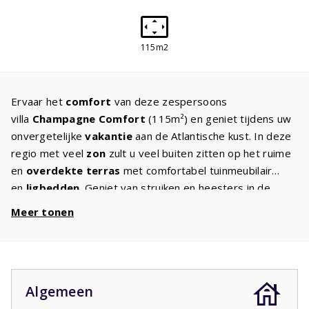
115m2
Ervaar het
comfort
van deze zespersoons
villa
Champagne Comfort
(115m²) en geniet tijdens uw
onvergetelijke
vakantie
aan de Atlantische kust. In deze
regio met veel
zon
zult u veel buiten zitten op het ruime
en
overdekte terras
met comfortabel tuinmeubilair
en
ligbedden
. Geniet van struiken en heesters in de
de
ruime tuin
waar de kinderen volop kunnen spelen. In
Meer tonen
de royale woonkamer met
sfeervolle zithoek
staat een
flatscreen TV met internationale zenders en een open
haard terwijl de keuken met
inbouwapparatuur
populair
is bij iedereen die van koken houdt, het ontbreekt u aan
Algemeen
niets. Aan een
goede
nachtrust
is ook gedacht.
Comfortabele bedden staan klaar, twee