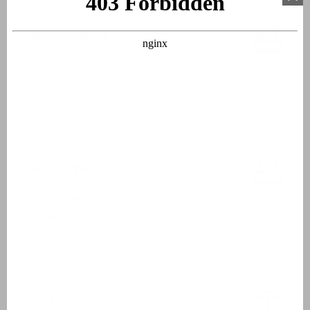
Badkamer 1
Eerste etage
Wastafel
Ligbad
Badkamer 2
Eerste etage
Wastafel
Douchecabine
Buiten