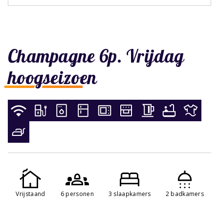
Champagne 6p. Vrijdag
hoogseizoen
Vrijstaand
6 personen
3 slaapkamers
2 badkamers