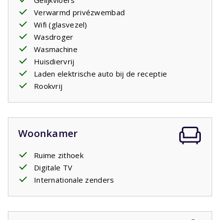
Gelijkvloers
een
overdekte veranda
van 50m2 en grote tuin van ca.
Verwarmd privézwembad
500m2 met veel
privacy
.
Wifi (glasvezel)
Wasdroger
Uw verblijf is inclusief opgemaakte bedden.
Wasmachine
Huisdiervrij
Privézwembad open: 18/4/2026 - 26/9/2026
Laden elektrische auto bij de receptie
Rookvrij
Woonkamer
Ruime zithoek
Digitale TV
Internationale zenders