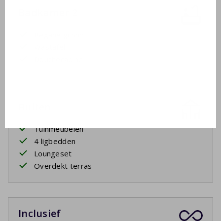
Badkamer 2
Begane grond
Wastafel
Douchecabine
Buiten
Tuinmeubelen
4 ligbedden
Loungeset
Overdekt terras
Inclusief