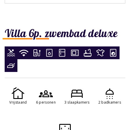
Villa 6p. zwembad deluxe
Vrijstaand
6 personen
3 slaapkamers
2 badkamers