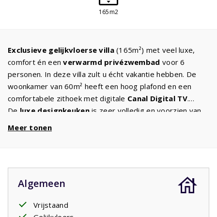
165m2
Exclusieve gelijkvloerse villa
(165m²) met veel luxe,
comfort én een
verwarmd
privézwembad
voor 6
personen. In deze villa zult u écht vakantie hebben. De
woonkamer van 60m² heeft een hoog plafond en een
comfortabele zithoek met digitale
Canal Digital TV
.
De
luxe designkeuken
is zeer volledig en voorzien van
alle apparatuur die u thuis ook tot uw beschikking heeft. In
Meer tonen
de drie
ruime slaapkamers
staan twee eenpersoons
boxspringbedden voor een goede nachtrust. Vanuit
de
masterbedroom
heeft u direct toegang tot het
terras. Er zijn twee badkamers, een badkamer met
Algemeen
inloopdouche,
ligbad
en twee wastafels en een
badkamer met een douche en wastafel. Er is een apart
Vrijstaand
toilet. Door de grote openslaande deuren komt u op