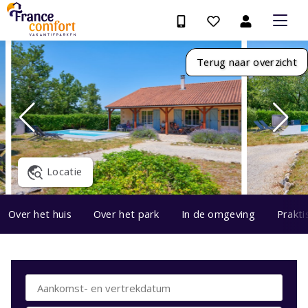
Terug naar overzicht
Locatie
Over het huis
Over het park
In de omgeving
Prakti