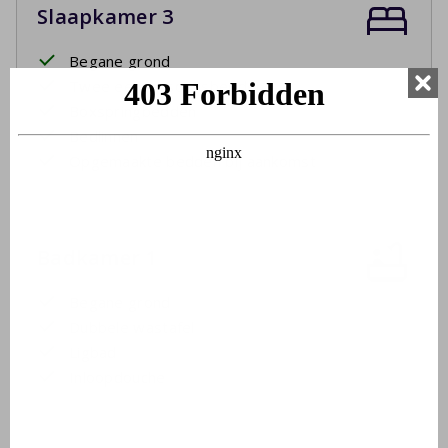
Slaapkamer 3
Begane grond
Twee eenpersoonsbedden
Boxspringbedden
Bedlinnen
Opgemaakte bedden bij aankomst
Badkamer 1
Begane grond
Dubbele wastafel
Ligbad
Inloopdouche