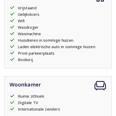
Morgens gezellig buiten
ontbijten
met elkaar: verse
Vrijstaand
croissants, een baguette en sinaasappelsap of een kop
Gelijkvloers
koffie. Echt vakantie! Diverse villa's hebben een
Wifi
oplaadpunt om
elektrische auto's
op te laden. Indien
Wasdroger
dat het geval is kunt u dit als optioneel artikel bijboeken.
Wasmachine
Het betreft een standaard stopcontact net als alle
Huisdieren in sommige huizen
andere stopcontacten in het huis. U dient evt. zelf een
Laden elektrische auto in sommige huizen
verloopstekker mee te nemen.
Privé parkeerplaats
Rookvrij
Woonkamer
Ruime zithoek
Digitale TV
Internationale zenders