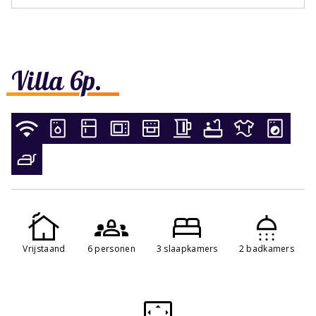
Villa 6p.
Vrijstaand
6 personen
3 slaapkamers
2 badkamers