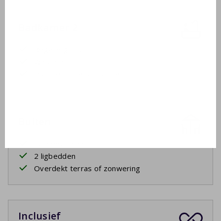
Badkamer 2
Begane grond
Wastafel
Douchecabine of douche in bad
Buiten
Tuinmeubelen
2 ligbedden
Overdekt terras of zonwering
Inclusief