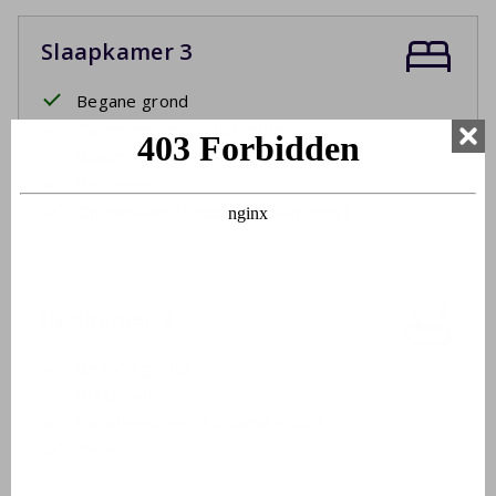
Slaapkamer 3
Begane grond
Twee eenpersoonsbedden
Boxspringbedden
Bedlinnen
Opgemaakte bedden bij aankomst
Badkamer 1
Begane grond
Wastafel
Douchecabine of douche in bad
Toilet