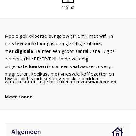
115m2
Mooie gelijkvloerse bungalow (115m²) met wifi. In
de
sfeervolle living
is een gezellige zithoek
met
digitale TV
met een groot aantal Canal Digital
zenders (NL/BE/FR/EN). In de volledig
uitgeruste
keuken
is o.a. een vaatwasser, oven,
magnetron, koelkast met vriesvak, koffiezetter en
Uw verblijf is inclusief opgemaakte bedden.
waterkoker en in de bijkeuken een
wasmachine en
droger
. De drie
ruime slaapkamers
hebben twee
comfortabele eenpersoons
Meer tonen
boxspringbedden
. Er zijn 1
of 2
badkamers
met een bad en/of douche. Er is een
apart toilet. Diverse villa's hebben een oplaadpunt
om
elektrische auto's
op te laden. Indien dat het geval
is kunt u dit als optioneel artikel bijboeken. De
tuin
is met
Algemeen
ca. 800m² ruim zodat kinderen volop kunnen spelen. 's