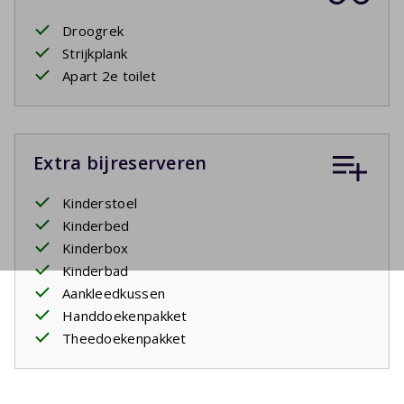
Droogrek
Strijkplank
Apart 2e toilet
Extra bijreserveren
Kinderstoel
Kinderbed
Kinderbox
Kinderbad
Aankleedkussen
Handdoekenpakket
Theedoekenpakket