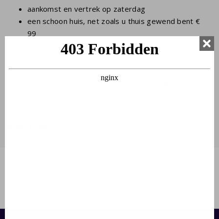
aankomst en vertrek op zaterdag
een schoon huis, net zoals u thuis gewend bent €
99
beddengoed en opgemaakte bedden € 9 p.p.
parkkosten (water, elektra, toeristenbelasting) €
2,95 p.p.p.n.
in de periode oktober - maart zijn de parkkosten
Onze service: De bedden zijn opgemaakt bij aankomst,
naar verbruik (water (€5/m3) en electra
uw vakantie kan direct beginnen !
(€0,20/kwh)). De € 2,95 p.p.p.n. is een voorschot en
is meestal voldoende.
Meer tonen
administratiekosten € 19,50
borg van € 300
het laden van elektrische auto's bij het huis is
mogelijk na toestemming van de beheerders en
tegen € 5 per dag
optionele artikelen als handdoeken en babyartikelen
kunt u reserveren als u de boeking maakt
naast 4 personen ouder dan 2 jaar is er plaats
Contact opnemen: