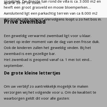
speelplek. De directe tuin rond de villa is ca. 3.000 m2 en
aparte 2e of 3e toilet.
heeft een groot grasveld en mooie bloemperken.
Aansluitend ligt een parkachtig terrein van ca 8.000 m2
dat tot de villa behoort. Vervolgens loopt u zo het bos in.
Privé zwembad
Een geweldig verwarmd zwembad ligt voor u klaar.
Geniet op ieder moment van de dag van een frisse duik.
Ook de kinderen zullen het geweldig vinden. Bij het
zwembad is een gezellige bar.
Het zwembad is geopend vanaf ca. 1 mei tot eind
september.
De grote kleine lettertjes
Om uw verblijf zo aantrekkelijk mogelijk te maken
verzorgen wij het volgende voor u. Om de kwaliteit te
waarborgen geldt dit voor alle gasten: