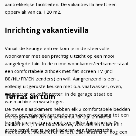
aantrekkelijke faciliteiten. De vakantievilla heeft een
oppervlak van ca. 120 m2.
Inrichting vakantievilla
Vanuit de keurige entree kom je in de sfeervolle
woonkamer met een prachtig uitzicht op een mooi
aangelegde tuin. In de ruime woonkamer/eetkamer staat
een comfortabele zithoek met flat-screen TV (incl
BE/NL/FR/EN zenders) en wifi. Aangrenzend is een
volledig uitgeruste keuken met o.a. vaatwasser, oven,
magnetron en koffiezetter. In de garage staat de
Terras en tuin
wasmachine en wasdroger.
De twee slaapkamers hebben elk 2 comfortabele bedden
Grote openslaande terrasdeuren geven toegang tot een
die opgemaakt zijn bij aankomst. Er zijn 2 mooie
heerlijk en ruim terras met gerieflijke tuinstoelen. De
badkamers (1 met bad/douche, wastafel en toilet en 1
grote privé tuin is voor kinderen een fantastische
met douche, wastafel en toilet). Daarnaast is er nog een