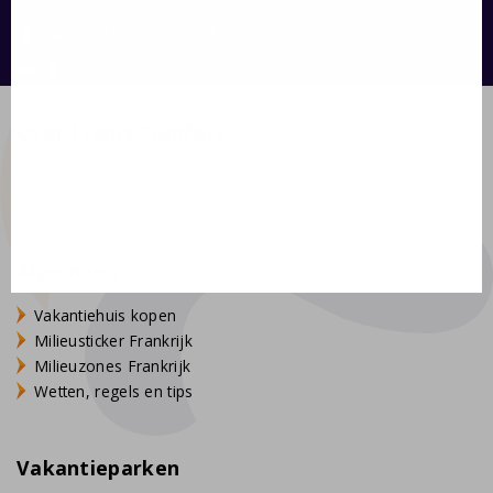
voor 2 baby's tot 2 jaar
info@francecomfort.com
meer informatie vindt u onder het tabblad
nl@francecomfort.com
"Praktische informatie"
Over FranceComfort
Over ons
Vacatures
Stagiaires
Algemeen
Vakantiehuis kopen
Milieusticker Frankrijk
Milieuzones Frankrijk
Wetten, regels en tips
Vakantieparken