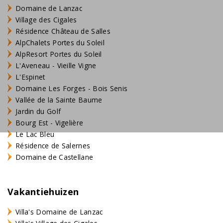
Domaine de Lanzac
Village des Cigales
Résidence Château de Salles
AlpChalets Portes du Soleil
AlpResort Portes du Soleil
L'Aveneau - Vieille Vigne
L'Espinet
Domaine Les Forges - Bois Senis
Vallée de la Sainte Baume
Jardin du Golf
Bourg Est - Vigelière
Le Lac Bleu
Résidence de Salernes
Domaine de Castellane
Vakantiehuizen
Villa's Domaine de Lanzac