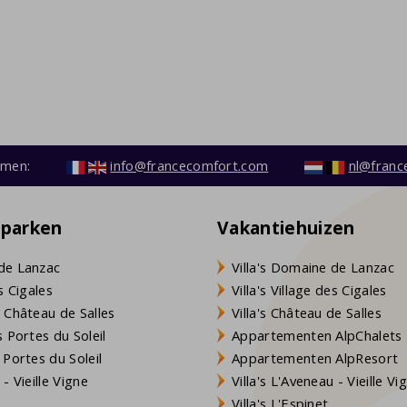
emen:
info@francecomfort.com
nl@franc
eparken
Vakantiehuizen
de Lanzac
Villa's Domaine de Lanzac
s Cigales
Villa's Village des Cigales
 Château de Salles
Villa's Château de Salles
 Portes du Soleil
Appartementen AlpChalets
 Portes du Soleil
Appartementen AlpResort
- Vieille Vigne
Villa's L'Aveneau - Vieille Vi
Villa's L'Espinet