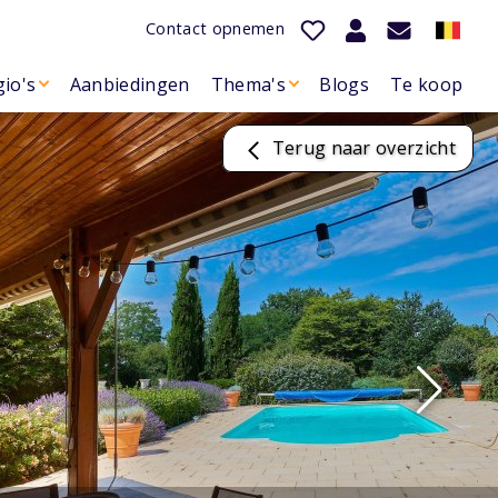
Contact opnemen
io's
Aanbiedingen
Thema's
Blogs
Te koop
Terug naar overzicht