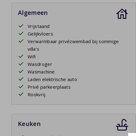
te ontspannen en te genieten van de zon. Het
privézw
ontspanning onder de zon. Het grote terrein biedt volop r
Algemeen
om
elektrische auto's
op te laden. Indien u dat wilt kun
standaard stopcontact net als alle andere stopcontacten 
Vrijstaand
nemen.
Gelijkvloers
Verwarmbaar privézwembad bij sommige
villa’s
Wifi
Wasdroger
Wasmachine
Laden elektrische auto
Privé parkeerplaats
Rookvrij
Keuken