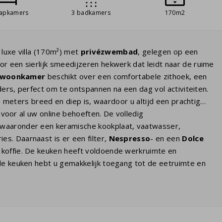
aapkamers
3 badkamers
170m2
luxe villa (170m²) met
privézwembad
, gelegen op een
r een sierlijk smeedijzeren hekwerk dat leidt naar de ruime
woonkamer
beschikt over een comfortabele zithoek, een
ders, perfect om te ontspannen na een dag vol activiteiten.
n meters breed en diep is, waardoor u altijd een prachtig
 voor al uw online behoeften. De volledig
 waaronder een keramische kookplaat, vaatwasser,
s. Daarnaast is er een filter,
Nespresso
- en een
Dolce
e koffie. De keuken heeft voldoende werkruimte en
 de keuken hebt u gemakkelijk toegang tot de eetruimte en
t over
vier slaapkamers
, elk uitgerust met twee
. Er zijn
drie badkamers
: een met bad, douche, wastafel
de met douche en wastafel. De laundry is uitgerust met
indt u diverse zitjes en drie dubbele
ligbedden
, perfect om