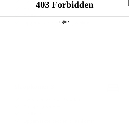
Twee eenpersoonsbedden
Boxspringbedden
Bedlinnen
Opgemaakte bedden bij aankomst
Slaapkamer 3
Twee eenpersoonsbedden
Boxspringbedden
Bedlinnen
Opgemaakte bedden bij aankomst