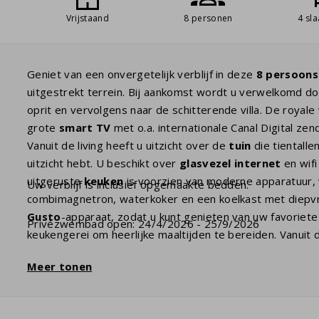
Vrijstaand
8 personen
4 sl
Geniet van een onvergetelijk verblijf in deze
8 persoons
uitgestrekt terrein. Bij aankomst wordt u verwelkomd doo
oprit en vervolgens naar de schitterende villa. De royale
grote
smart TV
met o.a. internationale Canal Digital zen
Vanuit de living heeft u uitzicht over de
tuin
die tientalle
uitzicht hebt. U beschikt over
glasvezel internet
en wifi
uitgeruste
keuken
is voorzien van moderne apparatuur,
Uw verblijf is inclusief opgemaakte bedden.
combimagnetron, waterkoker en een koelkast met diepvrie
Gusto
-apparaat, zodat u kunt genieten van uw favoriet
Privézwembad open: 24/4/2026 - 25/9/2026
keukengerei om heerlijke maaltijden te bereiden. Vanuit
het terras, ideaal voor gezellige diners. De villa beschik
Meer tonen
comfortabele boxspringbedden voor een goede nachtrust
en toilet; een met douche en ruime wastafel; en een der
een
wasmachine
en
droger
. Op het zeer grote terras v