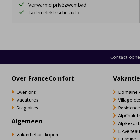
Verwarmd privézwembad
Laden elektrische auto
Contact opn
Over FranceComfort
Vakanti
Over ons
Domaine 
Vacatures
Village de
Stagiaires
Résidence
AlpChalets
Algemeen
AlpResort
L'Aveneau 
Vakantiehuis kopen
L'Espinet