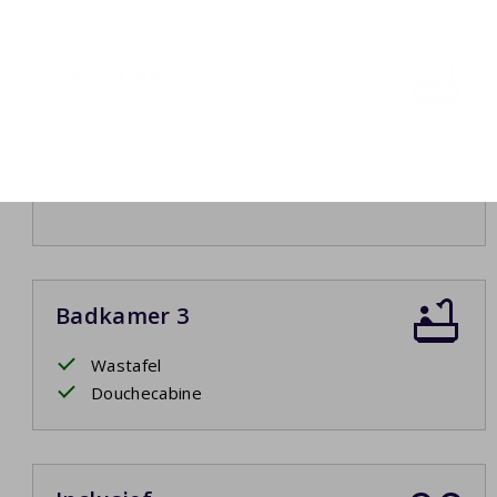
Badkamer 1
Wastafel
Ligbad
Toilet
Badkamer 3
Wastafel
Douchecabine