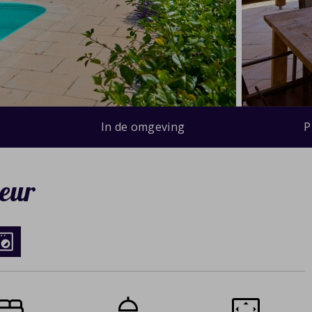
In de omgeving
P
eur