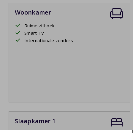
embad
(optioneel verwarmd) is ideaal voor verfrissing en
uimte voor activiteiten en rust. Er is een oplaadpunt
Woonkamer
t u dit als optioneel artikel bijboeken. Het betreft een
in het huis. U dient evt. zelf een verloopstekker mee te
Ruime zithoek
Smart TV
Internationale zenders
Slaapkamer 1