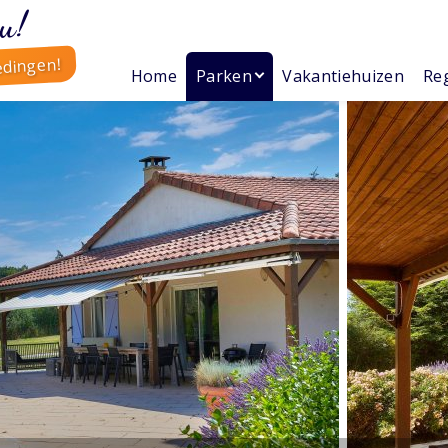
u!
edingen!
Home
Parken
Vakantiehuizen
Reg