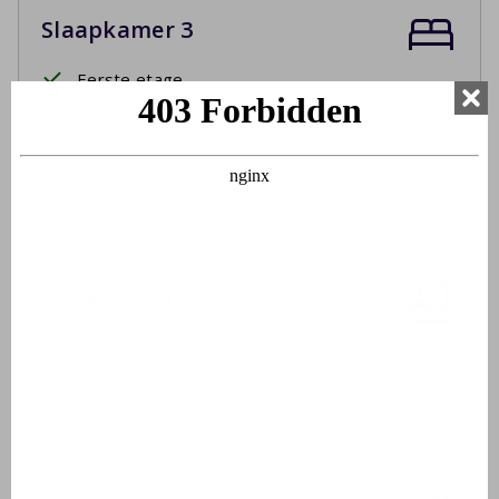
Slaapkamer 3
Eerste etage
Twee eenpersoonsbedden
Airco
Bedlinnen
Opgemaakte bedden bij aankomst
Badkamer 1
Begane grond
Dubbele wastafel
Douchecabine of douche in bad