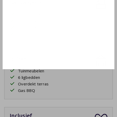
Badkamer 2
Eerste etage
Dubbele wastafel
Douchecabine
Toilet
Buiten
Tuinmeubelen
6 ligbedden
Overdekt terras
Gas BBQ
Inclusief