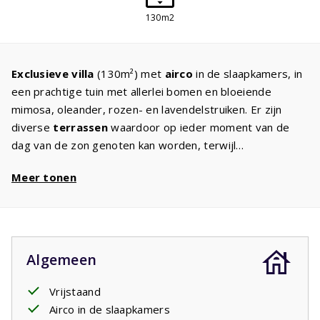
130m2
Exclusieve
villa
(130m²) met
airco
in de slaapkamers, in
een prachtige tuin met allerlei bomen en bloeiende
mimosa, oleander, rozen- en lavendelstruiken. Er zijn
diverse
terrassen
waardoor op ieder moment van de
dag van de zon genoten kan worden, terwijl
de
privacy
gewaarborgd is. De ruime
living
is ingericht
Meer tonen
met l
uxe en comfortabel meubilair
en digitale TV met
internationale zenders. In de moderne open keuken staat
een
design keuken met de inbouwapparatuur
zoals u
dat thuis ook heeft: kookplaat, vaatwasser, koelkast met
vriesvak, magnetron, oven. Er zijn drie slaapkamers
Algemeen
met
comfortabele bedden
, zodat u de volgende dag
weer uitgerust opstaat en kunt genieten van een nieuwe
Vrijstaand
vakantiedag. De masterbedroom met een
badkamer
Airco in de slaapkamers