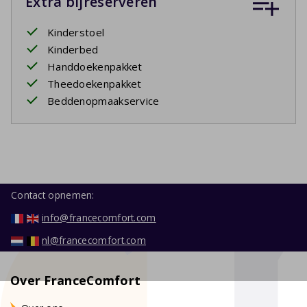
Extra bijreserveren
Kinderstoel
Kinderbed
Handdoekenpakket
Theedoekenpakket
Beddenopmaakservice
Contact opnemen:
info@francecomfort.com
nl@francecomfort.com
Over FranceComfort