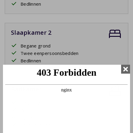
Bedlinnen
Slaapkamer 2
Begane grond
Twee eenpersoonsbedden
Bedlinnen
Badkamer
Begane grond
Wastafel
Ligbad
Douchecabine