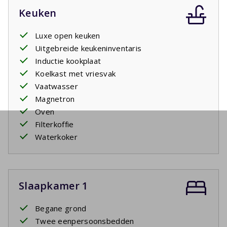
Keuken
Luxe open keuken
Uitgebreide keukeninventaris
Inductie kookplaat
Koelkast met vriesvak
Vaatwasser
Magnetron
Oven
Filterkoffie
Waterkoker
Slaapkamer 1
Begane grond
Twee eenpersoonsbedden