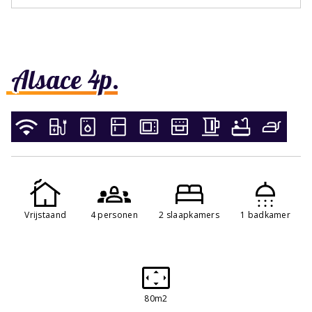
Alsace 4p.
Vrijstaand
4 personen
2 slaapkamers
1 badkamer
80m2