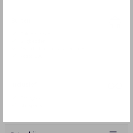
Buiten
Tuinmeubelen
2 ligbedden
Overdekt terras of zonwering
Vaste BBQ
Inclusief
Droogrek
Strijkplank