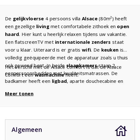
De
gelijkvloerse
4 persoons villa
Alsace
(80m²) heeft
een gezellige
living
met comfortabele zithoek en
open
haard
. Hier kunt u heerlijk relaxen tijdens uw vakantie.
Een flatscreenTV met
internationale zenders
staat
voor u klaar. Uiteraard is er gratis
wifi
. De
keuken
is
volledig geëquipeerde met de apparatuur zoals u thuis
ook gewend bent. In beide
slaapkamers
staan 2
Het verschil met de Alsace Comfort is dat de Alsace
eenpersoonsbedden met kwaliteitsmatrassen. De
Comfort een
wasmachine
heeft.
badkamer heeft een
ligbad
, aparte douchecabine en
wastafel. Het toilet is apart. Het huis heeft een
ruime
Meer tonen
tuin
met voldoende tuinmeubilair en
twee ligbedden
.
Mooie struiken, bomen en heesters zorgen voor
uw
privacy
.
Algemeen