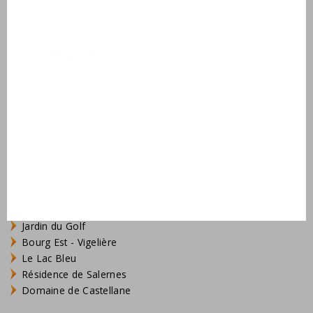
Wetten, regels en tips
Vakantieparken
Domaine de Lanzac
Village des Cigales
Résidence Château de Salles
AlpChalets Portes du Soleil
AlpResort Portes du Soleil
L'Aveneau - Vieille Vigne
L'Espinet
Domaine Les Forges - Bois Senis
Vallée de la Sainte Baume
Jardin du Golf
Bourg Est - Vigelière
Le Lac Bleu
Résidence de Salernes
Domaine de Castellane