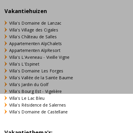
Vakantiehuizen
Villa's Domaine de Lanzac
Villa's Village des Cigales
Villa's Château de Salles
Appartementen AlpChalets
Appartementen AlpResort
Villa's L'Aveneau - Vieille Vigne
Villa's L'Espinet
Villa's Domaine Les Forges
Villa's Vallée de la Sainte Baume
Villa's Jardin du Golf
Villa's Bourg Est - Vigelière
Villa's Le Lac Bleu
Villa's Résidence de Salernes
Villa's Domaine de Castellane
Vakantiethema's: