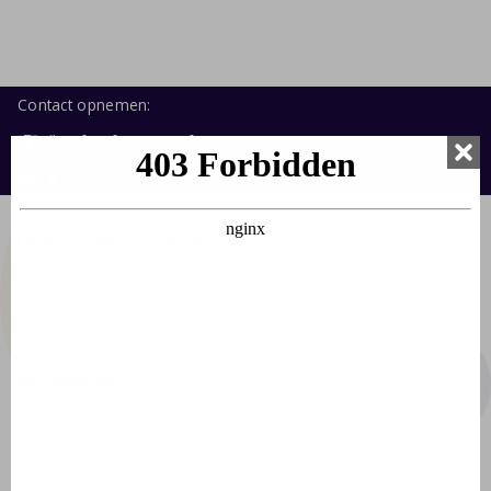
Contact opnemen:
info@francecomfort.com
nl@francecomfort.com
Over FranceComfort
Over ons
Vacatures
Stagiaires
Algemeen
Vakantiehuis kopen
Milieusticker Frankrijk
Milieuzones Frankrijk