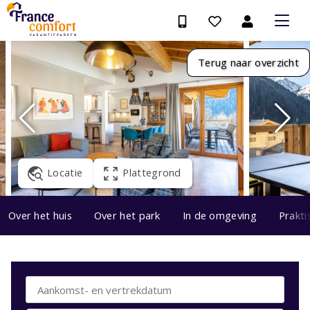
Terug naar overzicht
Locatie
Plattegrond
Over het huis
Over het park
In de omgeving
Prakti