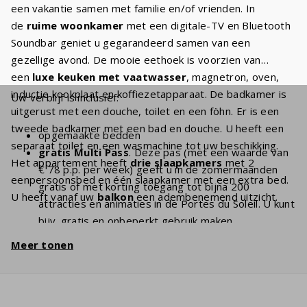
een vakantie samen met familie en/of vrienden. In
de
ruime woonkamer
met een digitale-TV en Bluetooth
Soundbar geniet u gegarandeerd samen van een
gezellige avond. De mooie eethoek is voorzien van
een
luxe keuken met vaatwasser
, magnetron, oven,
inductie kookplaat en koffiezetapparaat. De badkamer is
Uw verblijf is inclusief:
uitgerust met een douche, toilet en een föhn. Er is een
tweede badkamer met een bad en douche. U heeft een
opgemaakte bedden
separaat toilet en een wasmachine tot uw beschikking.
gratis Multi Pass
. Deze pas (met een waarde van
Het appartement heeft
drie slaapkamers
met 2
€ 78 p.p. per week) geeft u in de zomermaanden
eenpersoonsbed en één slaapkamer met een extra bed.
gratis of met korting toegang tot bijna 200
U heeft vanaf uw
balkon
een adembenemend uitzicht.
attracties en animaties in de Portes du Soleil. U kunt
bijv. gratis en onbeperkt gebruik maken
van
stoeltjesliften
en kabelbanen. Met een verblijf
Meer tonen
van 7 personen heeft u dus
€ 546 voordeel
per
week en
€ 1092
bij een verblijf van 2 weken!