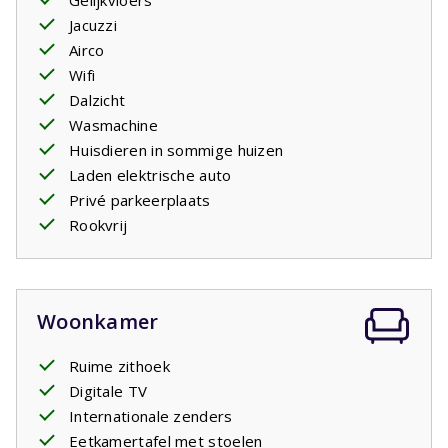
Gelijkvloers
De
badkamer
is voorzien van een douche en wastafel. In
Jacuzzi
de beide
slaapkamers
staan 2
Airco
eenpersoons
boxspringbedden
en in de woonkamer is
Wifi
een
slaapbank
voor 2 personen. De garantie voor een
Dalzicht
heerlijke nachtrust.
Wasmachine
Uw verblijf is inclusief opgemaakte bedden.
Huisdieren in sommige huizen
Laden elektrische auto
Privé parkeerplaats
Rookvrij
Woonkamer
Ruime zithoek
Digitale TV
Internationale zenders
Eetkamertafel met stoelen