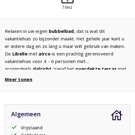
70m2
Relaxen in uw eigen
bubbelbad
, dat is wat dit
vakantiehuis zo bijzonder maakt. Het gehele jaar kunt u
er iedere dag en zo lang u maar wilt gebruik van maken.
De
Libelle
met
airco
is een prachtig gerenoveerd
vakantiehuis voor 4 - 6 personen met
grotendeels
dalzicht
. Vanaf het
overdekte
terras
met
comfortabel tuinmeubilair blijft u van dit uizticht genieten.
Meer tonen
Enkele huizen hebben een eigen barbecue. U kunt deze
selecteren bij de huiskenmerken. De keuken is uitgerust
met
luxe apparatuur
zoals een vaatwasser, magnetron
en oven, inductie kookplaat, koelkast met vriesvak,
Algemeen
koffiezetapparaat en
wasmachine
. In de
comfortabele
woonkamer
met digitale TV met
internationale
Vrijstaand
zenders
geniet u van een gezellige avond samen.