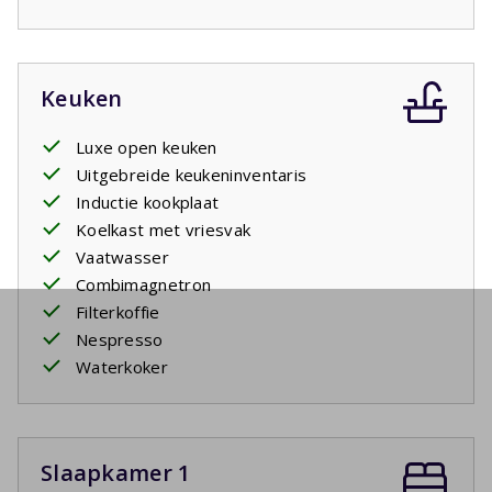
Keuken
Luxe open keuken
Uitgebreide keukeninventaris
Inductie kookplaat
Koelkast met vriesvak
Vaatwasser
Combimagnetron
Filterkoffie
Nespresso
Waterkoker
Slaapkamer 1