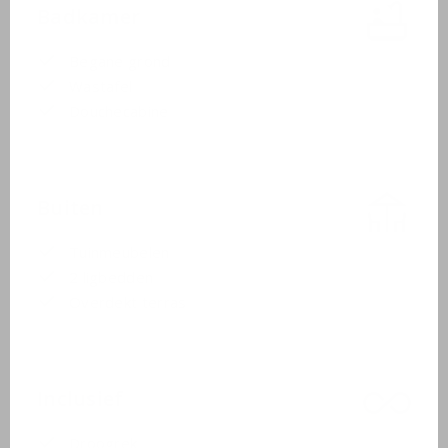
Badkamer
Begane grond
Wastafel
Douchecabine
Buiten
Tuinmeubelen
2 ligbedden
Overdekt terras
Inclusief
Droogrek