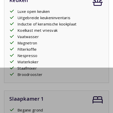
Keuken
Luxe open keuken
Uitgebreide keukeninventaris
Inductie of keramische kookplaat
Koelkast met vriesvak
Vaatwasser
Magnetron
Filterkoffie
Nespresso
Waterkoker
Staafmixer
Broodrooster
Slaapkamer 1
Begane grond