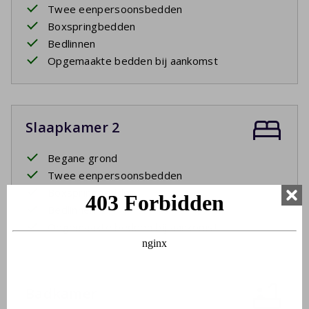
Twee eenpersoonsbedden
Boxspringbedden
Bedlinnen
Opgemaakte bedden bij aankomst
Slaapkamer 2
Begane grond
Twee eenpersoonsbedden
Boxspringbedden
Bedlinnen
Opgemaakte bedden bij aankomst
Badkamer