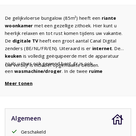
De gelijkvloerse bungalow (85m²) heeft een
riante
woonkamer
met een gezellige zithoek. Hier kunt u
heerlijk relaxen en tot rust komen tijdens uw vakantie.
De
digitale TV
heeft een groot aantal Canal Digital
zenders (BE/NL/FR/EN). Uiteraard is er
internet
. De
keuken
is volledig geëquipeerde met de apparatuur
zoals u thuis ook gewend bent. Er is ook
Uw verblijf is inclusief opgemaakte bedden.
een
wasmachine/droger
. In de twee
ruime
slaapkamers
staan twee comfortabele
Meer tonen
eenpersoons
boxspringbedden
. De ruime badkamer
heeft een bad en douche. Er is een apart toilet. In de tuin
met
overdekt terras
kunt u tot laat in de avond
genieten. Ziet u het al voor zich: een glas wijn, de
barbecue aan, genieten van het Franse leven.
Algemeen
Geschakeld