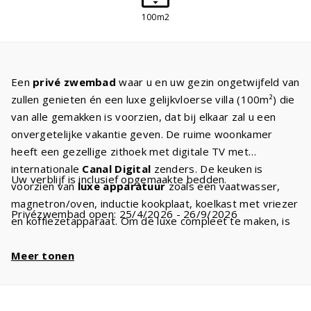
100m2
Een
privé zwembad
waar u en uw gezin ongetwijfeld van
zullen genieten én een luxe gelijkvloerse villa (100m²) die
van alle gemakken is voorzien, dat bij elkaar zal u een
onvergetelijke vakantie geven. De ruime woonkamer
heeft een gezellige zithoek met digitale TV met
internationale
Canal Digital
zenders. De keuken is
Uw verblijf is inclusief opgemaakte bedden.
voorzien van
luxe apparatuur
zoals een vaatwasser,
magnetron/oven, inductie kookplaat, koelkast met vriezer
Privézwembad open: 25/4/2026 - 26/9/2026
en koffiezetapparaat. Om de luxe compleet te maken, is
er een
wasmachine
en
droger
. U hoeft dus niet zoveel
kleding mee te nemen. Er zijn twee slaapkamers met
Meer tonen
comfortabele
boxspringbedden
. In de ruime
badkamer
is een bad en/of douche. Vanaf het terras heeft u zicht op
het
privé zwembad
.