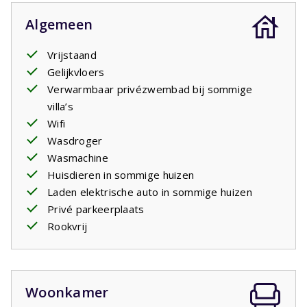
Het zwembad is geopend van de vierde week in april tot
Algemeen
de vierde week van september. Indien u tussen oktober
en april boekt is het mogelijk dat u in een villa zonder
Vrijstaand
zwembad verblijft. In deze periode zijn de prijzen voor
Gelijkvloers
een villa met en zonder zwembad gelijk. Sommige villa's
Verwarmbaar privézwembad bij sommige
hebben een
verwarmbaar zwembad
. U kunt dit als
villa’s
betaalde voorkeur bij uw boeking doorgeven. Diverse
Wifi
villa's hebben een oplaadpunt om
elektrische auto's
op
Wasdroger
te laden. Indien dat het geval is kunt u dit als optioneel
Wasmachine
artikel bijboeken. Het betreft een standaard stopcontact
Huisdieren in sommige huizen
net als alle andere stopcontacten in het huis. U dient evt.
Laden elektrische auto in sommige huizen
zelf een verloopstekker mee te nemen. Enkele villa's
Privé parkeerplaats
hebben airco. Indien u een van deze opties wilt dan dient
Rookvrij
u dit vooraf te selecteren bij de huiskenmerken op de
overzichtspagina van alle huizen van dit park.
Woonkamer