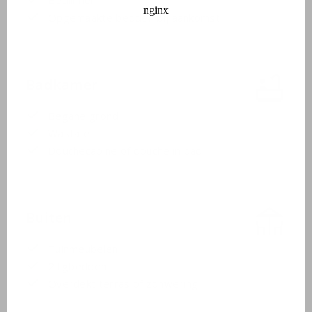
Bedlinnen
Opgemaakte bedden bij aankomst
Badkamer
Begane grond
Wastafel
Douchecabine of douche in bad
Buiten
Tuinmeubelen
2 ligbedden
Overdekt terras of zonwering