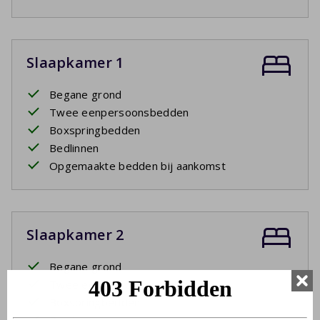
Slaapkamer 1
Begane grond
Twee eenpersoonsbedden
Boxspringbedden
Bedlinnen
Opgemaakte bedden bij aankomst
Slaapkamer 2
Begane grond
Twee eenpersoonsbedden
Boxspringbedden