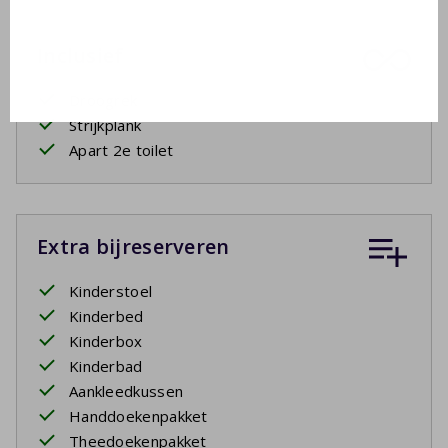
Inclusief
Droogrek
Strijkplank
Apart 2e toilet
Extra bijreserveren
Kinderstoel
Kinderbed
Kinderbox
Kinderbad
Aankleedkussen
Handdoekenpakket
Theedoekenpakket