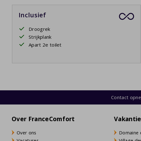
Inclusief
Droogrek
Strijkplank
Apart 2e toilet
Contact opn
Over FranceComfort
Vakanti
Over ons
Domaine 
Vacatures
Village de