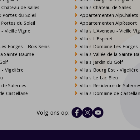
 Château de Salles
Villa's Château de Salles
 Portes du Soleil
Appartementen AlpChalets
 Portes du Soleil
Appartementen AlpResort
- Vieille Vigne
Villa's L'Aveneau - Vieille Vi
Villa's L'Espinet
es Forges - Bois Senis
Villa's Domaine Les Forges
 la Sainte Baume
Villa's Vallée de la Sainte 
Golf
Villa's Jardin du Golf
- Vigelière
Villa's Bourg Est - Vigelière
eu
Villa's Le Lac Bleu
 de Salernes
Villa's Résidence de Salerne
e Castellane
Villa's Domaine de Castella
Volg ons op: