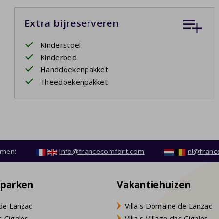
Extra bijreserveren
Kinderstoel
Kinderbed
Handdoekenpakket
Theedoekenpakket
emen:
info@francecomfort.com
nl@franc
eparken
Vakantiehuizen
de Lanzac
Villa's Domaine de Lanzac
s Cigales
Villa's Village des Cigales