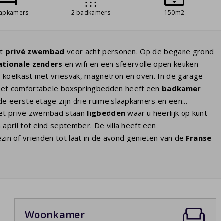
aapkamers
2 badkamers
150m2
et
privé zwembad
voor acht personen. Op de begane grond
ationale zenders
en wifi en een sfeervolle open keuken
, koelkast met vriesvak, magnetron en oven. In de garage
et comfortabele boxspringbedden heeft een
badkamer
e eerste etage zijn drie ruime slaapkamers en een
 het privé zwembad staan
ligbedden
waar u heerlijk op kunt
pril tot eind september. De villa heeft een
zin of vrienden tot laat in de avond genieten van de
Franse
mpleet. Enkele villa's hebben airco. Indien u deze optie wilt
 op de overzichtspagina van alle huizen van dit park.
Woonkamer