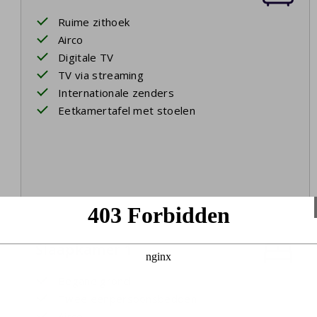
Ruime zithoek
Airco
Digitale TV
TV via streaming
Internationale zenders
Eetkamertafel met stoelen
Slaapkamer 1
Begane grond
Twee eenpersoonsbedden
Airco