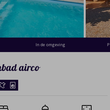
In de omgeving
P
mbad airco