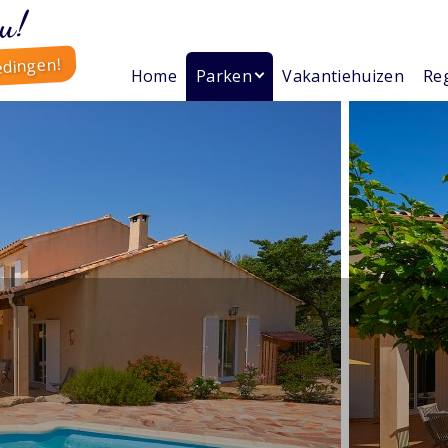
u!
edingen!
Home
Parken
Vakantiehuizen
Reg