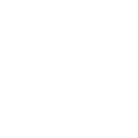
Badkamer ensuite
Bedlinnen
Slaapkamer 3
Eerste etage
Twee eenpersoonsbedden
Airco
Bedlinnen