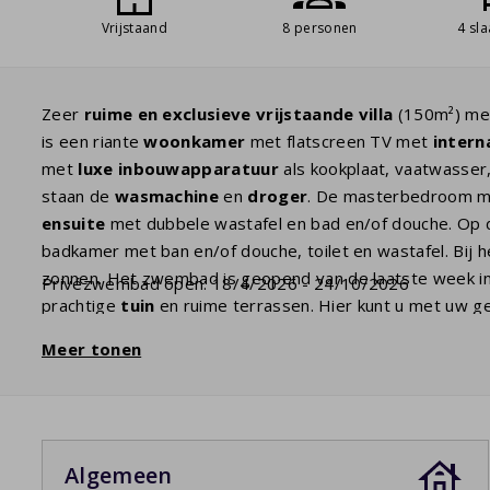
Vrijstaand
8 personen
4 sl
Zeer
ruime en exclusieve vrijstaande villa
(150m²) m
is een riante
woonkamer
met flatscreen TV met
intern
met
luxe inbouwapparatuur
als kookplaat, vaatwasser
staan de
wasmachine
en
droger
. De masterbedroom m
ensuite
met dubbele wastafel en bad en/of douche. Op d
badkamer met ban en/of douche, toilet en wastafel. Bij
zonnen. Het zwembad is geopend van de laatste week in a
Privézwembad open: 18/4/2026 - 24/10/2026
prachtige
tuin
en ruime terrassen. Hier kunt u met uw ge
zomeravond
. Een glas wijn en de
barbecue
maken het co
Meer tonen
dan dient u dit vooraf te selecteren bij de huiskenmerken
Algemeen