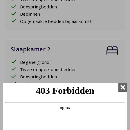
Boxspringbedden
Bedlinnen
Opgemaakte bedden bij aankomst
Slaapkamer 2
Begane grond
Twee eenpersoonsbedden
Boxspringbedden
Bedlinnen
Opgemaakte bedden bij aankomst
Badkamer