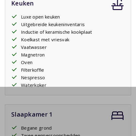
Keuken
Luxe open keuken
Uitgebreide keukeninventaris
Inductie of keramische kookplaat
Koelkast met vriesvak
Vaatwasser
Magnetron
Oven
Filterkoffie
Nespresso
Waterkoker
Slaapkamer 1
Begane grond
Twee eenpersoonsbedden