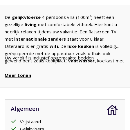
De
gelijkvloerse
4 persoons villa (100m²) heeft een
gezellige
living
met comfortabele zithoek. Hier kunt u
heerlijk relaxen tijdens uw vakantie. Een flatscreen TV
met
internationale zenders
staat voor u klaar.
Uiteraard is er gratis
wifi
. De
luxe keuken
is volledig
geëquipeerde met de apparatuur zoals u thuis ook
Uw verblijf is inclusief opgemaakte bedden.
gewend bent zoals kookplaat,
vaatwasser
, koelkast met
vriesvak, magnetron en oven. In de bijkeuken staat
de
Meer tonen
wasmachine
en droger. In beide
slaapkamers
staan
2 boxspringbedden met kwaliteitsmatrassen. De
badkamer heeft een bad en/of douche en wastafel. Het
toilet is apart. Het huis heeft een
ruime tuin
met
voldoende tuinmeubilair en
twee ligbedden
. Mooie
Algemeen
struiken, bomen en heesters zorgen voor
uw
privacy
. Diverse villa's hebben een oplaadpunt
Vrijstaand
om
elektrische auto's
op te laden. Indien dat het geval
Gelijkvloers