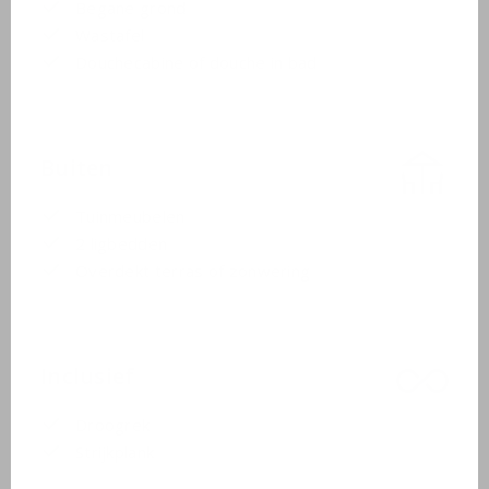
Begane grond
Wastafel
Douchecabine of douche in bad
Buiten
Tuinmeubelen
2 ligbedden
Overdekt terras of zonwering
Inclusief
Droogrek
Strijkplank