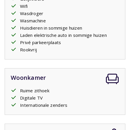
is kunt u dit als optioneel artikel bijboeken. Het betreft
Wifi
een standaard stopcontact net als alle andere
Wasdroger
stopcontacten in het huis. U dient evt. zelf een
Wasmachine
verloopstekker mee te nemen.
Huisdieren in sommige huizen
Laden elektrische auto in sommige huizen
Privé parkeerplaats
Rookvrij
Woonkamer
Ruime zithoek
Digitale TV
Internationale zenders