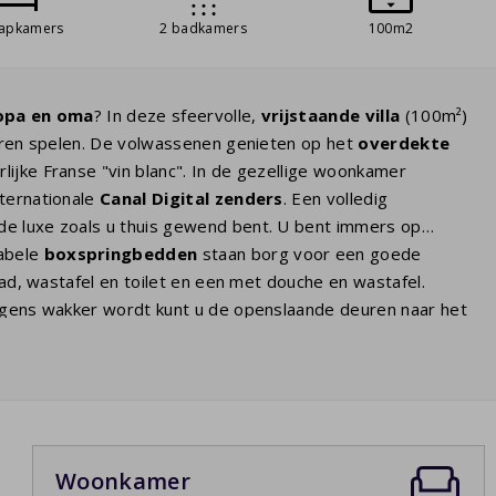
aapkamers
2 badkamers
100m2
opa en oma
? In deze sfeervolle,
vrijstaande
villa
(100m²)
nderen spelen. De volwassenen genieten op het
overdekte
ijke Franse "vin blanc". In de gezellige woonkamer
nternationale
Canal Digital zenders
. Een volledig
 de luxe zoals u thuis gewend bent. U bent immers op
abele
boxspringbedden
staan borg voor een goede
ad, wastafel en toilet en een met douche en wastafel.
orgens wakker wordt kunt u de openslaande deuren naar het
roissants, een baguette en heerlijke jus d'orange. Kan de dag
Woonkamer