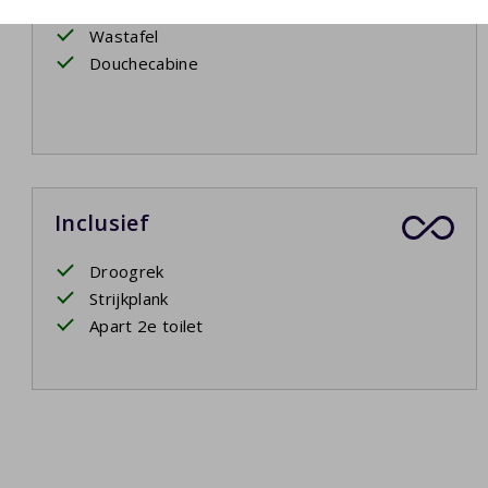
Begane grond
Wastafel
Douchecabine
Inclusief
Droogrek
Strijkplank
Apart 2e toilet