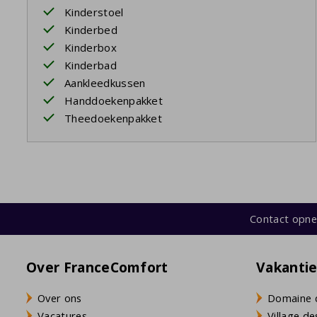
Kinderstoel
Kinderbed
Kinderbox
Kinderbad
Aankleedkussen
Handdoekenpakket
Theedoekenpakket
Contact opn
Over FranceComfort
Vakanti
Over ons
Domaine 
Vacatures
Village de