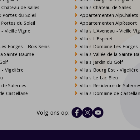
 Château de Salles
Villa's Château de Salles
 Portes du Soleil
Appartementen AlpChalets
 Portes du Soleil
Appartementen AlpResort
- Vieille Vigne
Villa's L'Aveneau - Vieille Vi
Villa's L'Espinet
es Forges - Bois Senis
Villa's Domaine Les Forges
 la Sainte Baume
Villa's Vallée de la Sainte 
Golf
Villa's Jardin du Golf
- Vigelière
Villa's Bourg Est - Vigelière
eu
Villa's Le Lac Bleu
 de Salernes
Villa's Résidence de Salerne
e Castellane
Villa's Domaine de Castella
Volg ons op: