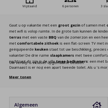
Vrijstaand
6 personen
3 sl
Gaat u op vakantie met een
groot gezin
of samen met
met wifi is volop ruimte. In de grote tuin kunnen de ki
terras
met een vaste
BBQ
van de zomerzon en een heerl
met
comfortabele zithoek
is een flat-screen TV met i
geëquipeerde
keuken
staat tot uw beschikking, precies
vakantie! De drie ruime
slaapkamers
met twee comfort
nachtrust. Er zijn in de villa
twee badkamers
: een met b
Uw verblijf is inclusief opgemaakte bedden.
Daarnaast is er nog een apart tweede toilet. Als u 's m
terras wijd open zetten en
genieten van uw ontbijt
: c
Meer tonen
beter beginnen?
Algemeen