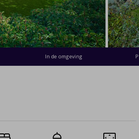
In de omgeving
P