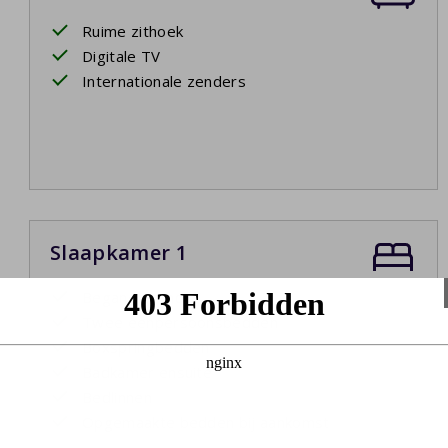
Ruime zithoek
Digitale TV
Internationale zenders
Slaapkamer 1
Begane grond
Twee eenpersoonsbedden
Boxspringbedden
Badkamer ensuite
Bedlinnen
Opgemaakte bedden bij aankomst