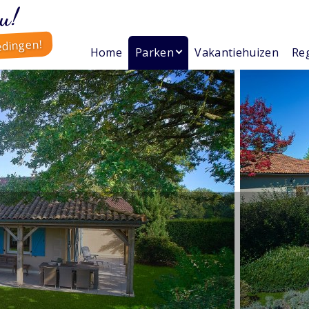
u!
edingen!
Home
Parken
Vakantiehuizen
Reg