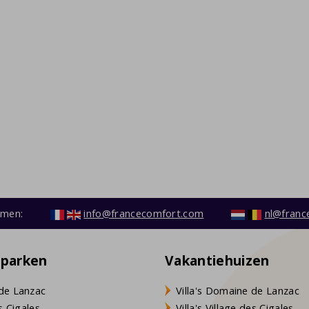
emen:
info@francecomfort.com
nl@franc
eparken
Vakantiehuizen
de Lanzac
Villa's Domaine de Lanzac
s Cigales
Villa's Village des Cigales