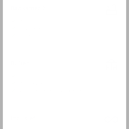
Badkamer 2
Wastafel
Douchecabine
Toilet
Buiten
Tuinmeubelen
4 ligbedden
Overdekt terras of zonwering
Inclusief