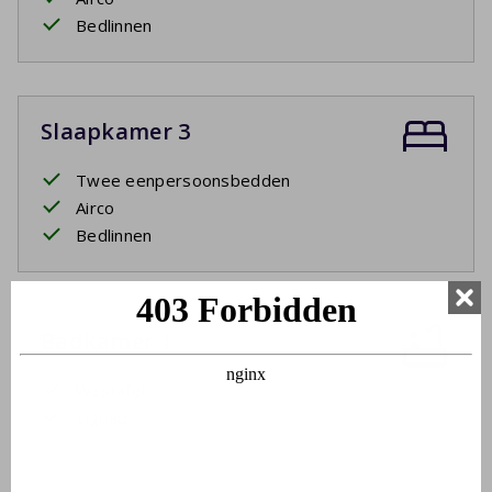
Bedlinnen
Slaapkamer 3
Twee eenpersoonsbedden
Airco
Bedlinnen
Badkamer 1
Wastafel
Ligbad