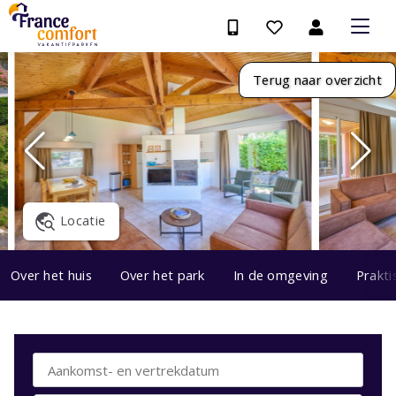
Terug naar overzicht
Locatie
Over het huis
Over het park
In de omgeving
Prakti