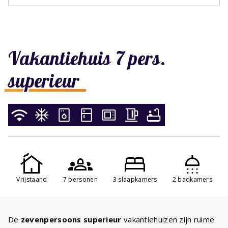
Vakantiehuis 7 pers.
superieur
Vrijstaand
7 personen
3 slaapkamers
2 badkamers
De
zevenpersoons
superieur
vakantiehuizen zijn ruime