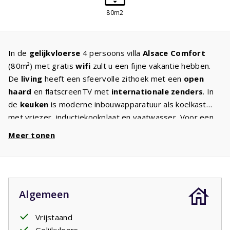
80m2
In de
gelijkvloerse
4 persoons villa
Alsace Comfort
(80m²) met gratis
wifi
zult u een fijne vakantie hebben.
De
living
heeft een sfeervolle zithoek met een
open
haard
en flatscreenTV met
internationale zenders
. In
de
keuken
is moderne inbouwapparatuur als koelkast
met vriezer, inductiekookplaat en vaatwasser. Voor een
goede nachtrust staan in beide
slaapkamers
twee
Meer tonen
eenpersoonsbedden met kwaliteitsmatrassen. De
badkamer heeft een
ligbad
, aparte douchecabine en
wastafel. Er is een apart toilet. In de
ruime tuin
met
comfortabel tuinmeubilair en
twee
ligbedden
kunt u tot
Algemeen
laat in de avond genieten van de Franse sterrenhemel. U
heeft volop
privacy
door mooie struiken, bomen en
Vrijstaand
heesters.