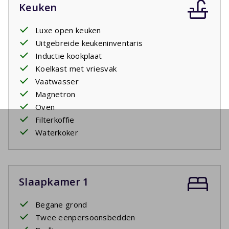
Keuken
Luxe open keuken
Uitgebreide keukeninventaris
Inductie kookplaat
Koelkast met vriesvak
Vaatwasser
Magnetron
Oven
Filterkoffie
Waterkoker
Slaapkamer 1
Begane grond
Twee eenpersoonsbedden