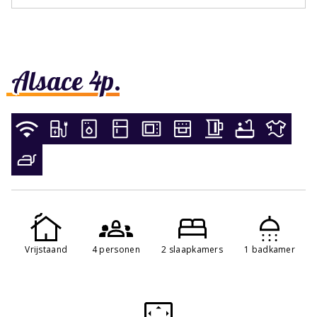
Alsace 4p.
Vrijstaand
4 personen
2 slaapkamers
1 badkamer