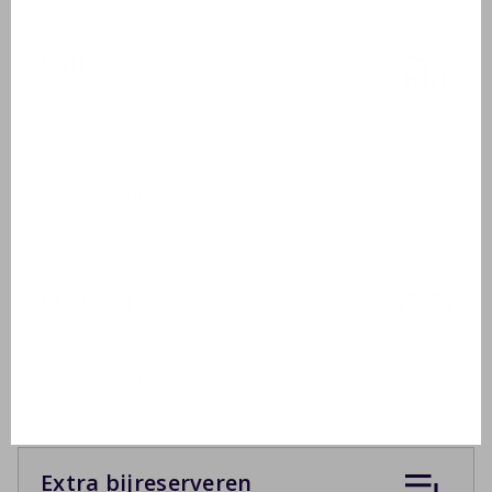
Buiten
Tuinmeubelen
2 ligbedden
Overdekt terras of zonwering
Vaste BBQ
Inclusief
Droogrek
Strijkplank
Extra bijreserveren