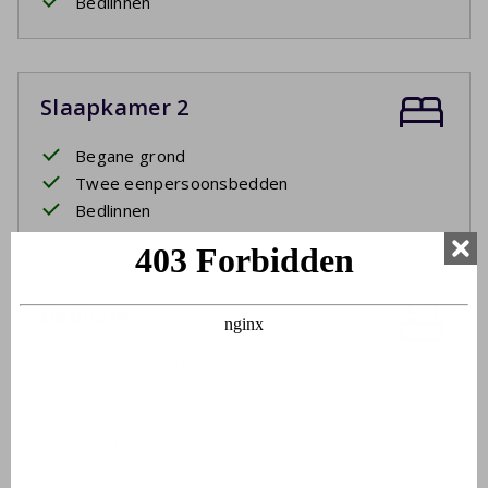
Bedlinnen
Slaapkamer 2
Begane grond
Twee eenpersoonsbedden
Bedlinnen
Badkamer
Begane grond
Wastafel
Ligbad
Douchecabine