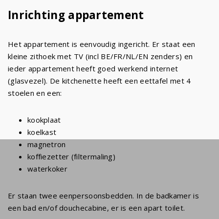
Inrichting appartement
Het appartement is eenvoudig ingericht. Er staat een
kleine zithoek met TV (incl BE/FR/NL/EN zenders) en
ieder appartement heeft goed werkend internet
(glasvezel). De kitchenette heeft een eettafel met 4
stoelen en een:
kookplaat
koelkast
magnetron
koffiezetter (filtermaling)
waterkoker
Er staan twee eenpersoonsbedden. In de badkamer is
een bad en/of douchecabine, er is een apart toilet.