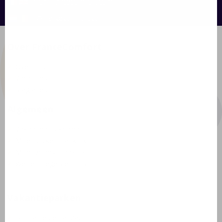
info@francecomfort.com
nl@francecomfort.com
Over FranceComfort
Over ons
Vacatures
Stagiaires
Algemeen
Vakantiehuis kopen
Milieusticker Frankrijk
Milieuzones Frankrijk
Wetten, regels en tips
Vakantieparken
Domaine de Lanzac