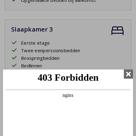
Opgemaakte bedden bij aankomst
Slaapkamer 3
Eerste etage
Twee eenpersoonsbedden
Boxspringbedden
Bedlinnen
Opgemaakte bedden bij aankomst
Slaapkamer 4
Eerste etage
Twee eenpersoonsbedden
Boxspringbedden