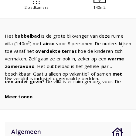
2 badkamers
140m2
Het
bubbelbad
is de grote blikvanger van deze ruime
villa (140m²) met
airco
voor 8 personen. De ouders kijken
toe vanaf het
overdekte terras
hoe de kinderen zich
vermaken. Zelf gaan ze er ook in, zeker op een
warme
zomeravond
. Het bubbelbad is het gehele jaar
beschikbaar. Gaat u alleen op vakantie? of samen
met
Uw verblijf is inclusief opgemaakte bedden.
een ander gezin
? De villa is er ruim genoeg voor. De
ruime woonkamer heeft een
gezellige zithoek
en de
Canal Digital TV zorgt ervoor dat u zich geen moment
Meer tonen
verveelt. Houdt u van koken, bakken of braden? Dat komt
goed uit want in de
mooie keuken
met
alle
inbouwapparatuur
die u thuis ook heeft kunt u goed
terecht. De villa heeft
twee badkamers
. Een badkamer
Algemeen
met douche en wastafel is en-suite bij