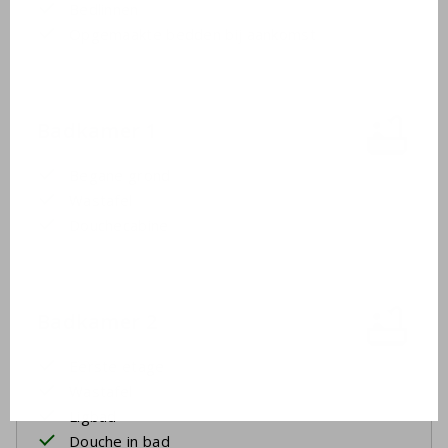
Bedlinnen
Opgemaakte bedden bij aankomst
Badkamer 1
Begane grond
Wastafel
Douchecabine
Badkamer 2
Eerste etage
Wastafel
Ligbad
Douche in bad