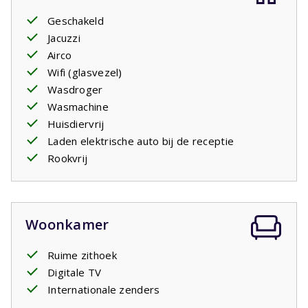
de
masterbedroom
op de begane grond. De
Geschakeld
masterbedroom heeft twee comfortabele
Jacuzzi
eenpersoons
boxspringbedden
net als de drie
Airco
slaapkamers op de eerste etage. Daar is ook de tweede
Wifi (glasvezel)
badkamer een bad met douche en wastafel. Er is een
Wasdroger
apart toilet.
Wasmachine
Huisdiervrij
Laden elektrische auto bij de receptie
Rookvrij
Woonkamer
Ruime zithoek
Digitale TV
Internationale zenders