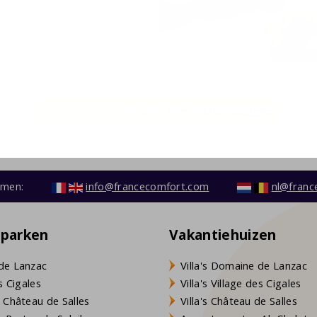
🚗 Check beschikbaarheid vakantievilla's
emen:
info@francecomfort.com
nl@franc
eparken
Vakantiehuizen
de Lanzac
Villa's Domaine de Lanzac
s Cigales
Villa's Village des Cigales
 Château de Salles
Villa's Château de Salles