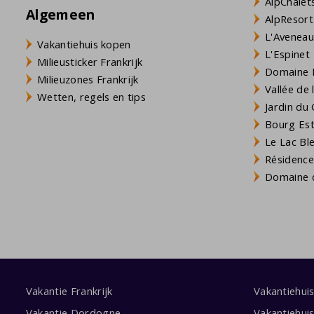
AlpChalets
Algemeen
AlpResort
L'Aveneau 
Vakantiehuis kopen
L'Espinet
Milieusticker Frankrijk
Domaine L
Milieuzones Frankrijk
Vallée de
Wetten, regels en tips
Jardin du 
Bourg Est 
Le Lac Bl
Résidence
Domaine d
Vakantie Frankrijk
Vakantiehui
Vakantie Dordogne
Vakantiehui