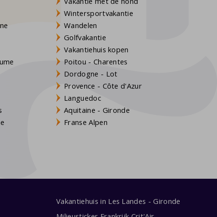
Vakantie met de hond
Wintersportvakantie
gne
Wandelen
Golfvakantie
Vakantiehuis kopen
Baume
Poitou - Charentes
Dordogne - Lot
Provence - Côte d'Azur
Languedoc
s
Aquitaine - Gironde
ne
Franse Alpen
Vakantiehuis in Les Landes - Gironde
Milieusticker Frankrijk Crit'Air