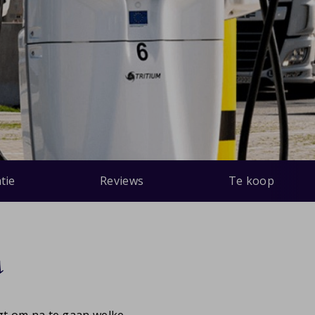
tie
Reviews
Te koop
s
gt om na te gaan welke