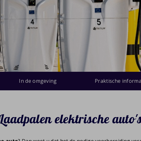
In de omgeving
Praktische informa
Laadpalen elektrische auto'
he auto
? Dan weet u dat het de nodige voorbereiding ver