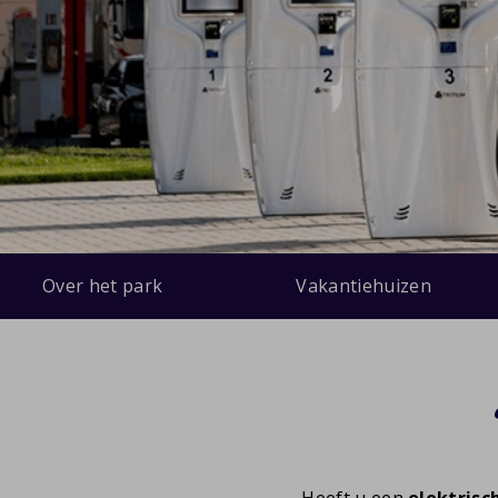
Over het park
Vakantiehuizen
Heeft u een
elektrisc