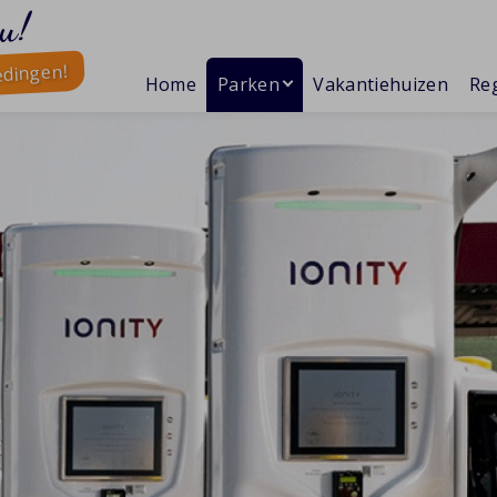
u!
edingen!
Home
Parken
Vakantiehuizen
Reg