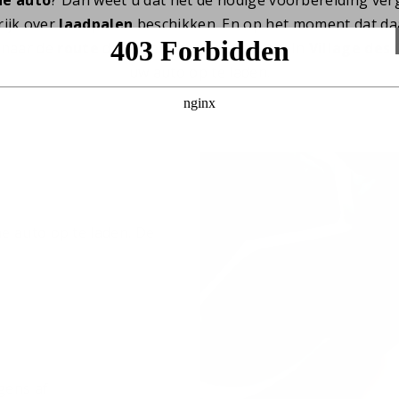
rijk over
laadpalen
beschikken. En op het moment dat daa
 naar de
route
die afgelegd moet worden. In
Village des 
uw auto op te laden.
he auto op te laden. De
gens af