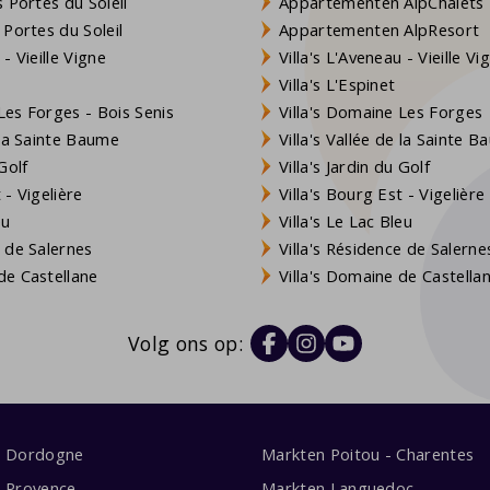
 Portes du Soleil
Appartementen AlpChalets
 Portes du Soleil
Appartementen AlpResort
- Vieille Vigne
Villa's L'Aveneau - Vieille Vi
Villa's L'Espinet
es Forges - Bois Senis
Villa's Domaine Les Forges
 la Sainte Baume
Villa's Vallée de la Sainte 
Golf
Villa's Jardin du Golf
- Vigelière
Villa's Bourg Est - Vigelière
eu
Villa's Le Lac Bleu
 de Salernes
Villa's Résidence de Salerne
e Castellane
Villa's Domaine de Castella
Volg ons op:
s Dordogne
Markten Poitou - Charentes
s Provence
Markten Languedoc