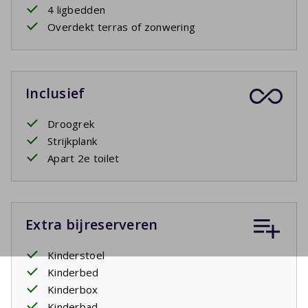
4 ligbedden
Overdekt terras of zonwering
Inclusief
Droogrek
Strijkplank
Apart 2e toilet
Extra bijreserveren
Kinderstoel
Kinderbed
Kinderbox
Kinderbad