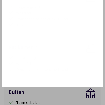
Begane grond
Wastafel
Douchecabine of douche in bad
Toilet
Badkamer 2
Eerste etage
Wastafel
Douchecabine of douche in bad
Buiten
Tuinmeubelen