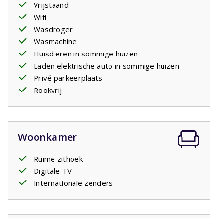
kinderen spelen. Diverse villa's hebben een oplaadpunt
Vrijstaand
om
elektrische auto's
op te laden. Indien dat het geval
Wifi
is kunt u dit als optioneel artikel bijboeken. Het betreft
Wasdroger
een standaard stopcontact net als alle andere
Wasmachine
stopcontacten in het huis. U dient evt. zelf een
Huisdieren in sommige huizen
verloopstekker mee te nemen.
Laden elektrische auto in sommige huizen
Privé parkeerplaats
Rookvrij
Woonkamer
Ruime zithoek
Digitale TV
Internationale zenders