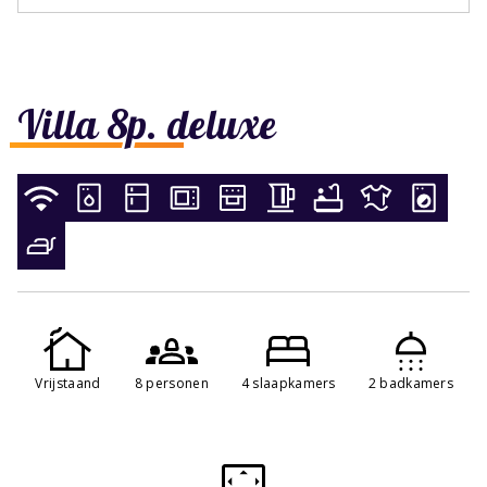
Villa 8p. deluxe
Vrijstaand
8 personen
4 slaapkamers
2 badkamers