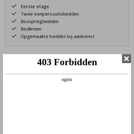
Eerste etage
Twee eenpersoonsbedden
Boxspringbedden
Bedlinnen
Opgemaakte bedden bij aankomst
Slaapkamer 4
Eerste etage
Boxspringbedden
Bedlinnen
Opgemaakte bedden bij aankomst
Badkamer 1