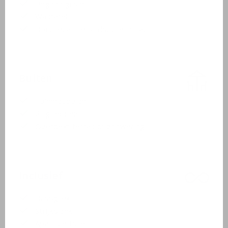
Begane grond
Wastafel
Douchecabine of douche in bad
Buiten
Tuinmeubelen
2 ligbedden
Overdekt terras of zonwering
Inclusief
Droogrek
Strijkplank
Apart 2e toilet