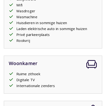
een standaard stopcontact net als alle andere
Wifi
stopcontacten in het huis. U dient evt. zelf een
Wasdroger
verloopstekker mee te nemen.
Wasmachine
Huisdieren in sommige huizen
Laden elektrische auto in sommige huizen
Privé parkeerplaats
Rookvrij
Woonkamer
Ruime zithoek
Digitale TV
Internationale zenders