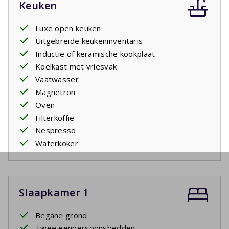
Keuken
Luxe open keuken
Uitgebreide keukeninventaris
Inductie of keramische kookplaat
Koelkast met vriesvak
Vaatwasser
Magnetron
Oven
Filterkoffie
Nespresso
Waterkoker
Slaapkamer 1
Begane grond
Twee eenpersoonsbedden