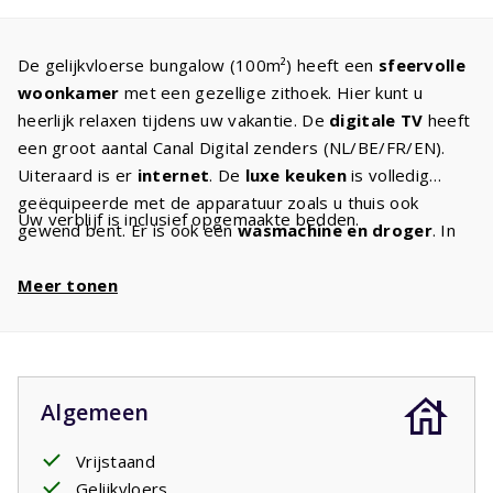
De gelijkvloerse bungalow (100m²) heeft een
sfeervolle
woonkamer
met een gezellige zithoek. Hier kunt u
heerlijk relaxen tijdens uw vakantie. De
digitale TV
heeft
een groot aantal Canal Digital zenders (NL/BE/FR/EN).
Uiteraard is er
internet
. De
luxe keuken
is volledig
geëquipeerde met de apparatuur zoals u thuis ook
Uw verblijf is inclusief opgemaakte bedden.
gewend bent. Er is ook een
wasmachine en droger
. In
de twee
ruime slaapkamers
staan twee comfortabele
eenpersoons
Meer tonen
boxspringbedden
. In de vakantie wilt u
immers tot rust komen? De ruime
badkamer
heeft een
bad en douche. Er is een apart toilet. Geniet van
de
royale tuin
van ca. 800m² waar u kunt kiezen: wilt u
liever in de zon zitten of in de schaduw? het kan
Algemeen
allebei. Diverse villa's hebben een oplaadpunt
om
elektrische auto's
op te laden. Indien dat het geval
Vrijstaand
is kunt u dit als optioneel artikel bijboeken. Het betreft
Gelijkvloers