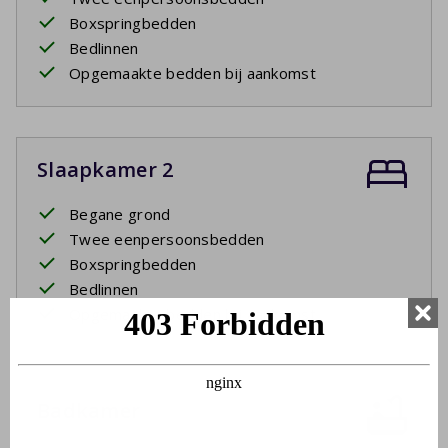
Boxspringbedden
Bedlinnen
Opgemaakte bedden bij aankomst
Slaapkamer 2
Begane grond
Twee eenpersoonsbedden
Boxspringbedden
Bedlinnen
Opgemaakte bedden bij aankomst
Badkamer