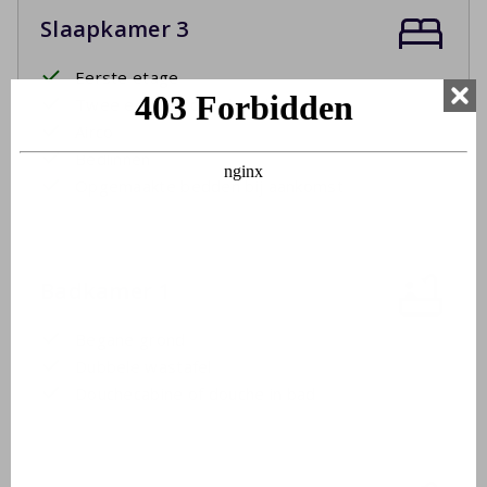
Slaapkamer 3
Eerste etage
Twee eenpersoonsbedden
Airco
Bedlinnen
Opgemaakte bedden bij aankomst
Badkamer 1
Begane grond
Dubbele wastafel
Douchecabine of douche in bad