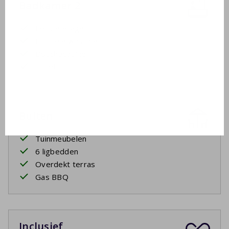
Badkamer 2
Eerste etage
Dubbele wastafel
Douchecabine
Toilet
Buiten
Tuinmeubelen
6 ligbedden
Overdekt terras
Gas BBQ
Inclusief