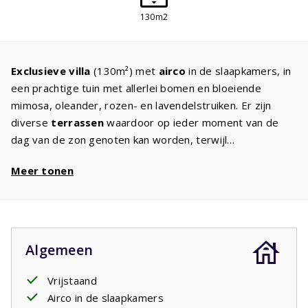
130m2
Exclusieve
villa
(130m²) met
airco
in de slaapkamers, in
een prachtige tuin met allerlei bomen en bloeiende
mimosa, oleander, rozen- en lavendelstruiken. Er zijn
diverse
terrassen
waardoor op ieder moment van de
dag van de zon genoten kan worden, terwijl
de
privacy
gewaarborgd is. De ruime
living
is ingericht
Meer tonen
met l
uxe en comfortabel meubilair
en digitale TV met
internationale zenders. In de moderne open keuken staat
een
design keuken met de inbouwapparatuur
zoals u
dat thuis ook heeft: kookplaat, vaatwasser, koelkast met
vriesvak, magnetron, oven. Er zijn drie slaapkamers
Algemeen
met
comfortabele bedden
, zodat u de volgende dag
weer uitgerust opstaat en kunt genieten van een nieuwe
Vrijstaand
vakantiedag. De masterbedroom met een
badkamer
Airco in de slaapkamers