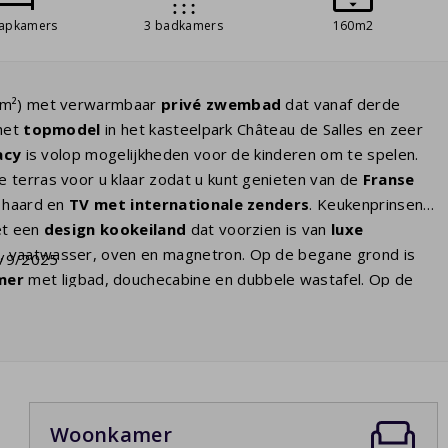
aapkamers
3 badkamers
160m2
m²) met verwarmbaar
privé zwembad
dat vanaf derde
 het
topmodel
in het kasteelpark Château de Salles en zeer
acy
is volop mogelijkheden voor de kinderen om te spelen.
 terras voor u klaar zodat u kunt genieten van de
Franse
 haard en
TV met internationale zenders
. Keukenprinsen
et een
design kookeiland
dat voorzien is van
luxe
ak, vaatwasser, oven en magnetron. Op de begane grond is
7/9/2025
mer
met ligbad, douchecabine en dubbele wastafel. Op de
er met ensuite een badkamer met
ligbad
, douchecabine en
samen gebruik maken van de separate
derde badkamer
die
en apart 2e toilet. Voor iedereen die
ruimte én
Woonkamer