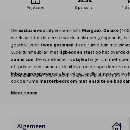
Vrijstaand
8 personen
4 sl
De
exclusieve
achtpersoons villa
Margaux Deluxe
(160
week april tot de eerste week in oktober geopend is, is
geschikt voor
twee gezinnen
. In de ruime tuin met
priv
Luxe tuinmeubilair met
ligbedden
staat op het overdekte
zomerzon
. De woonkamer is
stijlvol
ingericht met open
of -prinsessen kunnen zich uitleven in de open keuken m
inbouwapparatuur
als kookplaat, koelkast met vriesv
Zwembad open: 20/4/2024 - 28/9/2024; 26/4/2025 - 2
ook de ruime
masterbedroom met ensuite de badka
eerste verdieping zijn drie slaapkamers. Een slaapkam
Meer tonen
dubbele wastafel. De twee andere slaapkamers kunnen 
een douchecabine en een dubbele wastafel heeft. Er is e
waterpret
in de tuin wil hebben, is dit dé ideale villa!
Algemeen