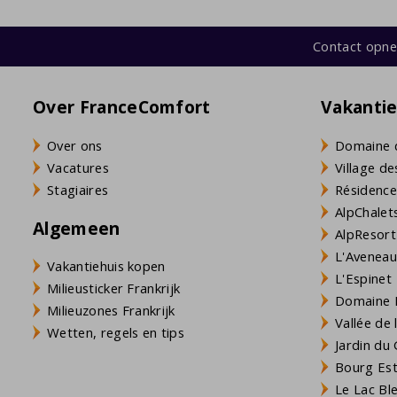
Contact opn
Over FranceComfort
Vakanti
Over ons
Domaine 
Vacatures
Village de
Stagiaires
Résidence
AlpChalets
Algemeen
AlpResort
L'Aveneau 
Vakantiehuis kopen
L'Espinet
Milieusticker Frankrijk
Domaine L
Milieuzones Frankrijk
Vallée de
Wetten, regels en tips
Jardin du 
Bourg Est 
Le Lac Bl