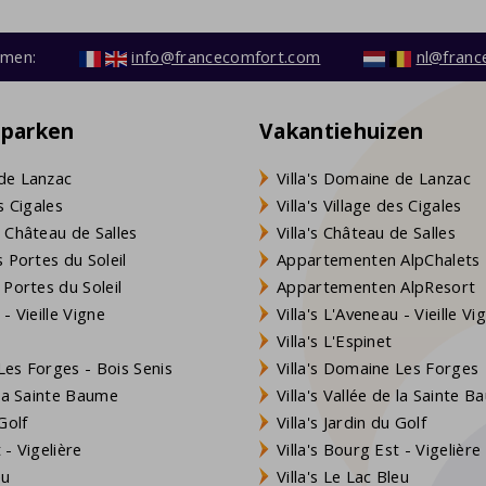
emen:
info@francecomfort.com
nl@franc
eparken
Vakantiehuizen
de Lanzac
Villa's Domaine de Lanzac
s Cigales
Villa's Village des Cigales
 Château de Salles
Villa's Château de Salles
 Portes du Soleil
Appartementen AlpChalets
 Portes du Soleil
Appartementen AlpResort
- Vieille Vigne
Villa's L'Aveneau - Vieille Vi
Villa's L'Espinet
es Forges - Bois Senis
Villa's Domaine Les Forges
 la Sainte Baume
Villa's Vallée de la Sainte 
Golf
Villa's Jardin du Golf
- Vigelière
Villa's Bourg Est - Vigelière
eu
Villa's Le Lac Bleu