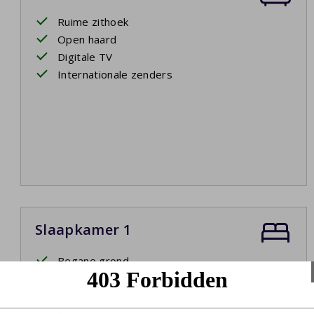
Ruime zithoek
Open haard
Digitale TV
Internationale zenders
Slaapkamer 1
Begane grond
Twee eenpersoonsbedden
Boxspringbedden
Badkamer ensuite