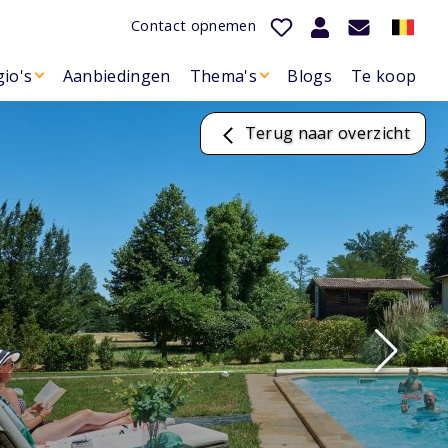
Contact opnemen
io's
Aanbiedingen
Thema's
Blogs
Te koop
Terug naar overzicht