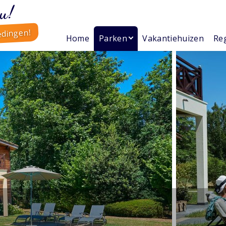
u!
edingen!
Home
Parken
Vakantiehuizen
Reg