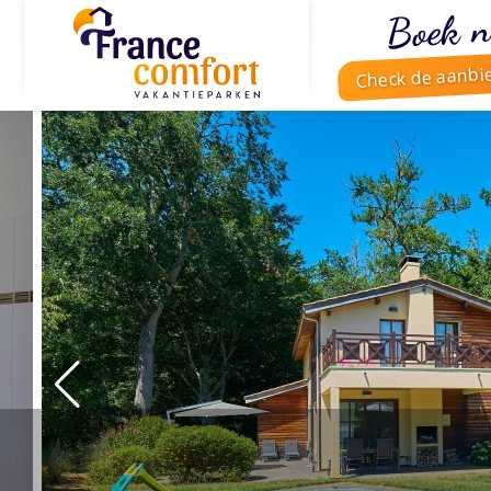
Boek n
Check de aanbi