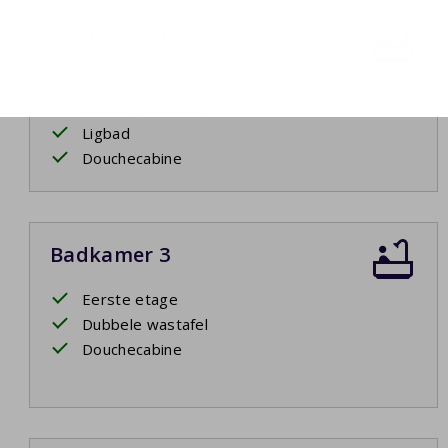
Badkamer 1
Begane grond
Dubbele wastafel
Ligbad
Douchecabine
Badkamer 3
Eerste etage
Dubbele wastafel
Douchecabine