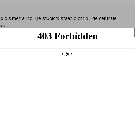
io's met airco. De studio's staan dicht bij de centrale
ss.
thoek met TV (incl BE/FR/NL/EN zenders) en ieder
 kitchenette heeft een eettafel met 4 stoelen en een:
bad en/of douchecabine, er is een apart toilet.