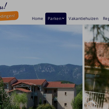
u!
edingen!
Home
Parken
Vakantiehuizen
Reg