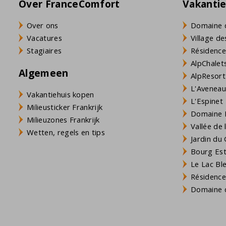
Over FranceComfort
Vakanti
Over ons
Domaine 
Vacatures
Village de
Stagiaires
Résidence
AlpChalets
Algemeen
AlpResort
L'Aveneau 
Vakantiehuis kopen
L'Espinet
Milieusticker Frankrijk
Domaine L
Milieuzones Frankrijk
Vallée de
Wetten, regels en tips
Jardin du 
Bourg Est 
Le Lac Bl
Résidence
Domaine d