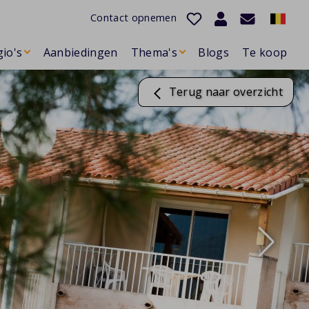
Contact opnemen
io's
Aanbiedingen
Thema's
Blogs
Te koop
Terug naar overzicht