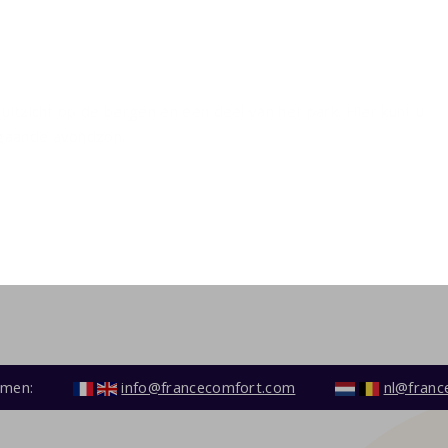
uitzicht op de bergen en een deel van het park. Hier kunt u
rgaande avondzon.
emen:
info@francecomfort.com
nl@franc