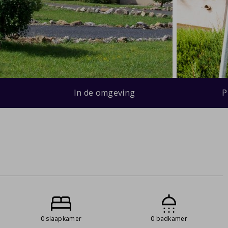
In de omgeving
P
0 slaapkamer
0 badkamer