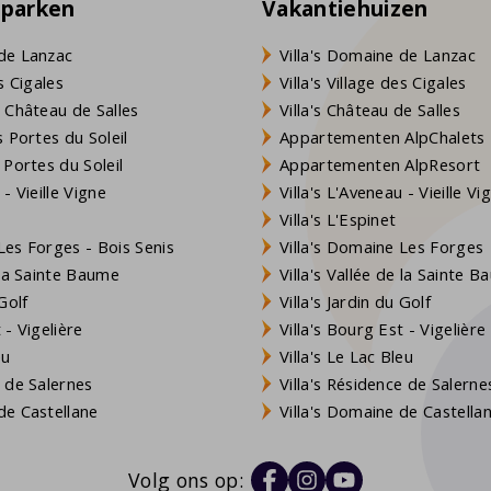
eparken
Vakantiehuizen
de Lanzac
Villa's Domaine de Lanzac
s Cigales
Villa's Village des Cigales
 Château de Salles
Villa's Château de Salles
 Portes du Soleil
Appartementen AlpChalets
 Portes du Soleil
Appartementen AlpResort
- Vieille Vigne
Villa's L'Aveneau - Vieille Vi
Villa's L'Espinet
es Forges - Bois Senis
Villa's Domaine Les Forges
 la Sainte Baume
Villa's Vallée de la Sainte 
Golf
Villa's Jardin du Golf
- Vigelière
Villa's Bourg Est - Vigelière
eu
Villa's Le Lac Bleu
 de Salernes
Villa's Résidence de Salerne
e Castellane
Villa's Domaine de Castella
Volg ons op: