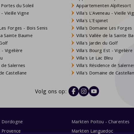
 Portes du Soleil
Appartementen AlpResort
- Vieille Vigne
Villa's L'Aveneau - Vieille Vi
Villa's L'Espinet
es Forges - Bois Senis
Villa's Domaine Les Forges
 la Sainte Baume
Villa's Vallée de la Sainte 
Golf
Villa's Jardin du Golf
- Vigelière
Villa's Bourg Est - Vigelière
eu
Villa's Le Lac Bleu
 de Salernes
Villa's Résidence de Salerne
e Castellane
Villa's Domaine de Castella
Volg ons op:
s Dordogne
Markten Poitou - Charentes
s Provence
Markten Languedoc