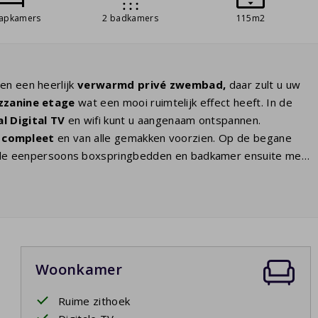
aapkamers
2 badkamers
115m2
en een heerlijk
verwarmd
privé zwembad,
daar zult u uw
zanine etage
wat een mooi ruimtelijk effect heeft. In de
l Digital TV
en wifi kunt u aangenaam ontspannen.
 compleet
en van alle gemakken voorzien. Op de begane
e eenpersoons boxspringbedden en badkamer ensuite met
apkamers met twee eenpersoons boxspringbedden. De
en toilet. Door de grote schuifdeuren komt u op het ruime
et
privé zwembad
. U ziet de kinderen genieten en zelf gaat
Woonkamer
7 - 25/9/2027
Ruime zithoek