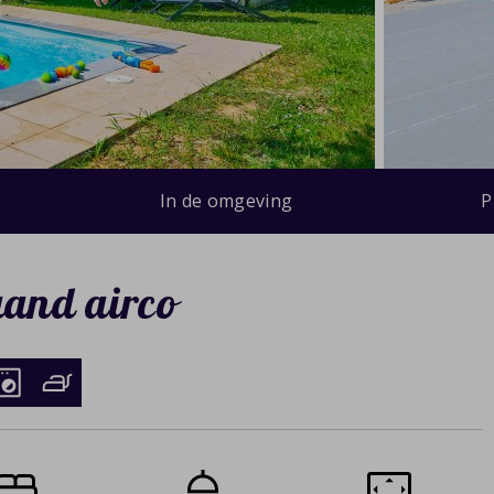
In de omgeving
P
aand airco