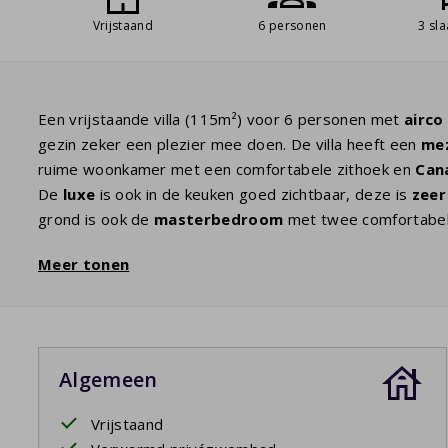
Vrijstaand
6 personen
3 sl
Een vrijstaande villa (115m²) voor 6 personen met
airco
gezin zeker een plezier mee doen. De villa heeft een
mez
ruime woonkamer met een comfortabele zithoek en
Cana
De
luxe
is ook in de keuken goed zichtbaar, deze is
zeer
grond is ook de
masterbedroom
met twee comfortabel
douche en wastafel. Op de eerste etage zijn twee sla
Meer tonen
tweede badkamer
heeft een bad met douche, wastafel 
en overdekte terras. Vanaf het terras heeft u zicht op h
u uiteraard ook regelmatig even afkoelen.
Uw verblijf is inclusief opgemaakte bedden.
Algemeen
Privézwembad open: 18/4/2026 - 26/9/2026; 24/4/202
Vrijstaand