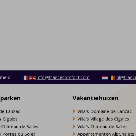
emen:
info@francecomfort.com
nl@franc
eparken
Vakantiehuizen
de Lanzac
Villa's Domaine de Lanzac
s Cigales
Villa's Village des Cigales
 Château de Salles
Villa's Château de Salles
 Portes du Soleil
Appartementen AlpChalets