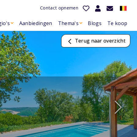
Contact opnemen
io's
Aanbiedingen
Thema's
Blogs
Te koop
Terug naar overzicht