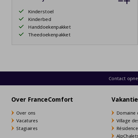
Kinderstoel
Kinderbed
Handdoekenpakket
Theedoekenpakket
Contact opn
Over FranceComfort
Vakanti
Over ons
Domaine 
Vacatures
Village de
Stagiaires
Résidence
AlpChalets