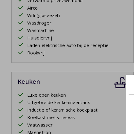
Verwarmd privézwembad
Airco
Wifi (glasvezel)
Wasdroger
Wasmachine
Huisdiervrij
Laden elektrische auto bij de receptie
Rookvrij
Keuken
Luxe open keuken
Uitgebreide keukeninventaris
Inductie of keramische kookplaat
Koelkast met vriesvak
Vaatwasser
Magnetron