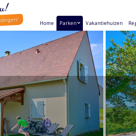
u!
edingen!
Home
Parken
Vakantiehuizen
Reg