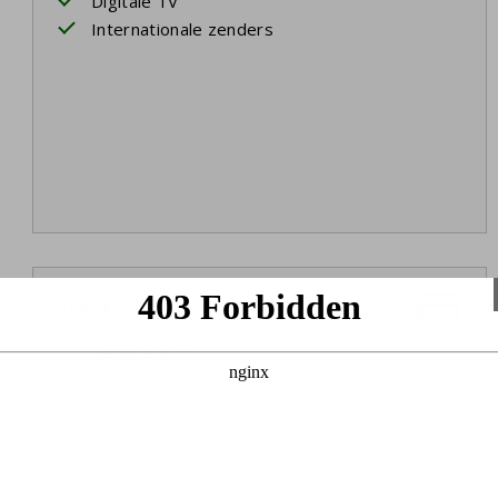
Digitale TV
Internationale zenders
Slaapkamer 1
Begane grond
Twee eenpersoonsbedden
Boxspringbedden
Badkamer ensuite
Bedlinnen
Opgemaakte bedden bij aankomst