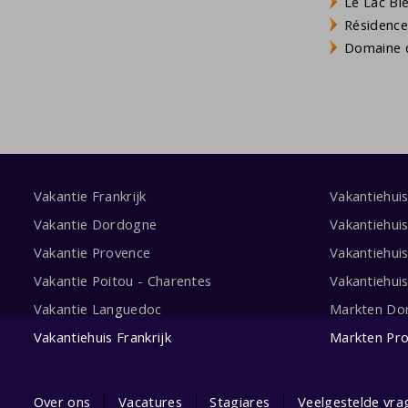
Le Lac Bl
Résidence
Domaine d
Vakantie Frankrijk
Vakantiehui
Vakantie Dordogne
Vakantiehui
Vakantie Provence
Vakantiehui
Vakantie Poitou - Charentes
Vakantiehui
Vakantie Languedoc
Markten Do
Vakantiehuis Frankrijk
Markten Pr
Over ons
Vacatures
Stagiares
Veelgestelde vra