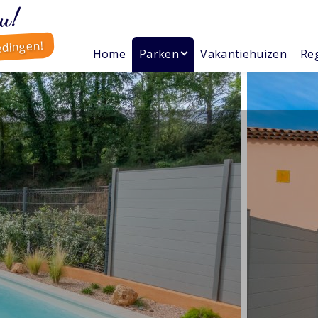
u!
edingen!
Home
Parken
Vakantiehuizen
Reg