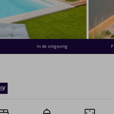
In de omgeving
P