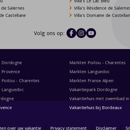
eu
Villa's Le Lac Bleu
 de Salernes
Villa's Résidence de Salerne
e Castellane
Villa's Domaine de Castella
Volg ons op:
s Dordogne
Markten Poitou - Charentes
s Provence
Markten Languedoc
s Poitou - Charentes
Markten Franse Alpen
s Languedoc
Vakantiepark Dordogne
rdogne
Vakantiehuis met zwembad in 
ovence
Vakantiehuis bij Bordeaux
gen over uw vakantie
Privacy statement
Disclaimer
S