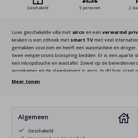
Geschakeld
5 personen
2 sl
Luxe geschakelde villa met
airco
en een
verwarmd
pri
keuken is een zithoek met
smart TV
met veel internation
gemakken voorzien en heeft een wasmachine en droger. 
twee eenpersoons boxspring bedden. Er is een aparte s
een inloopdouche en wastafel. Zowel op de benedenverdie
woonkamer en de slaapkamers is airco. In dit huis staat 
openslaande deuren komt u op het terras waar een com
Meer tonen
electrische
barbecue
voor u klaar staat. Vanaf het terra
moment van de dag van een frisse duik.
Uw verblijf is inclusief opgemaakte bedden.
Algemeen
Privézwembad open: 11/4/2026 - 24/10/2026
Geschakeld