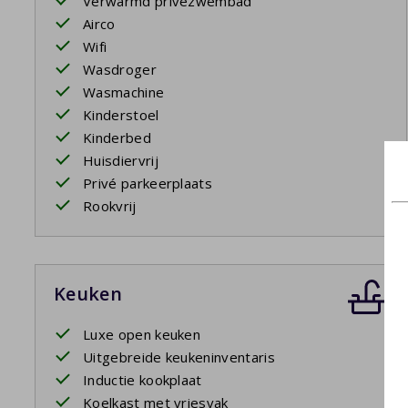
Verwarmd privézwembad
Airco
Wifi
Wasdroger
Wasmachine
Kinderstoel
Kinderbed
Huisdiervrij
Privé parkeerplaats
Rookvrij
Keuken
Luxe open keuken
Uitgebreide keukeninventaris
Inductie kookplaat
Koelkast met vriesvak