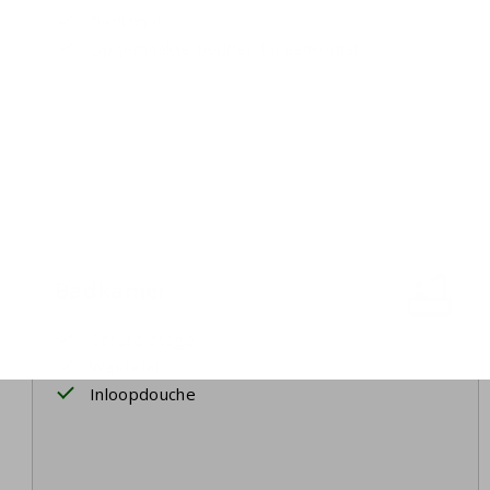
Bedlinnen
Opgemaakte bedden bij aankomst
Badkamer
Eerste etage
Wastafel
Inloopdouche