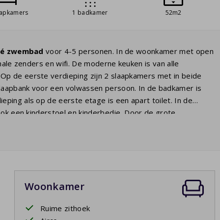
aapkamers
1 badkamer
52m2
vé zwembad
voor 4-5 personen. In de woonkamer met open
ale zenders en wifi. De moderne keuken is van alle
Op de eerste verdieping zijn 2 slaapkamers met in beide
laapbank voor een volwassen persoon. In de badkamer is
ping als op de eerste etage is een apart toilet. In de
ook een kinderstoel en kinderbedje. Door de grote
fortabel tuinset met twee
ligbedden
en een
s heeft u zicht op het
privé zwembad
. Geniet op ieder
Woonkamer
Ruime zithoek