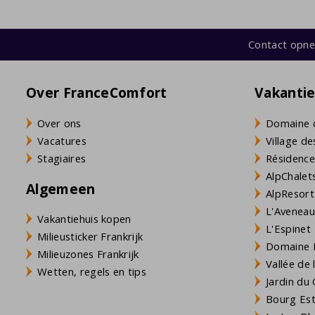
Contact opn
Over FranceComfort
Vakanti
Over ons
Domaine 
Vacatures
Village de
Stagiaires
Résidence
AlpChalets
Algemeen
AlpResort
L'Aveneau 
Vakantiehuis kopen
L'Espinet
Milieusticker Frankrijk
Domaine L
Milieuzones Frankrijk
Vallée de
Wetten, regels en tips
Jardin du 
Bourg Est 