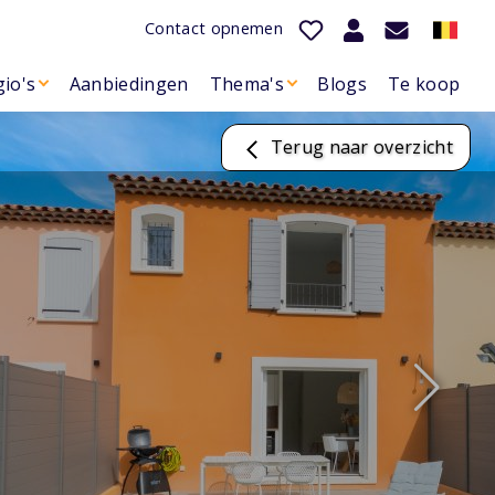
Contact opnemen
io's
Aanbiedingen
Thema's
Blogs
Te koop
Terug naar overzicht