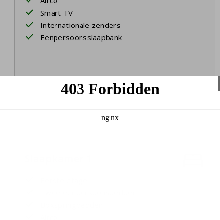
Airco
Smart TV
Internationale zenders
Eenpersoonsslaapbank
Slaapkamer 1
Eerste etage
Twee eenpersoonsbedden
Boxspringbedden
Airco