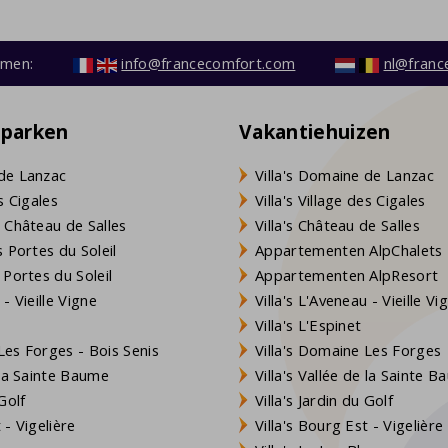
emen:
info@francecomfort.com
nl@franc
eparken
Vakantiehuizen
de Lanzac
Villa's Domaine de Lanzac
s Cigales
Villa's Village des Cigales
 Château de Salles
Villa's Château de Salles
 Portes du Soleil
Appartementen AlpChalets
 Portes du Soleil
Appartementen AlpResort
- Vieille Vigne
Villa's L'Aveneau - Vieille Vi
Villa's L'Espinet
es Forges - Bois Senis
Villa's Domaine Les Forges
 la Sainte Baume
Villa's Vallée de la Sainte 
Golf
Villa's Jardin du Golf
- Vigelière
Villa's Bourg Est - Vigelière