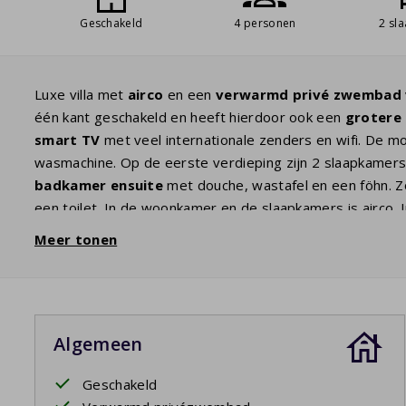
Geschakeld
4 personen
2 sl
Luxe villa met
airco
en een
verwarmd
privé zwembad
één kant geschakeld en heeft hierdoor ook een
grotere 
smart TV
met veel internationale zenders en wifi. De m
wasmachine. Op de eerste verdieping zijn 2 slaapkame
badkamer ensuite
met douche, wastafel en een föhn. Z
een toilet. In de woonkamer en de slaapkamers is airco. I
grote openslaande deuren komt u op het terras waar ee
Meer tonen
een gas
barbecue
voor u klaar staat. Vanaf het terras h
van de dag van een frisse duik.
Uw verblijf is inclusief opgemaakte bedden.
Algemeen
Privézwembad open: 11/4/2026 - 24/10/2026
Geschakeld