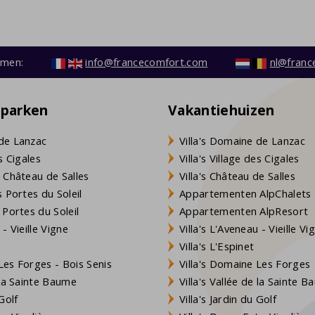
emen:
info@francecomfort.com
nl@franc
eparken
Vakantiehuizen
de Lanzac
Villa's Domaine de Lanzac
s Cigales
Villa's Village des Cigales
 Château de Salles
Villa's Château de Salles
 Portes du Soleil
Appartementen AlpChalets
 Portes du Soleil
Appartementen AlpResort
- Vieille Vigne
Villa's L'Aveneau - Vieille Vi
Villa's L'Espinet
es Forges - Bois Senis
Villa's Domaine Les Forges
 la Sainte Baume
Villa's Vallée de la Sainte 
Golf
Villa's Jardin du Golf