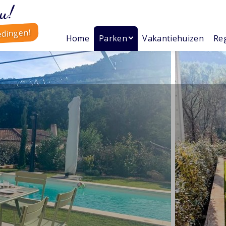
u!
edingen!
Home
Parken
Vakantiehuizen
Reg