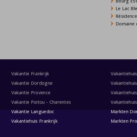
Bourg Est 
Le Lac Bl
Résidence
Domaine d
Vakantie Frankrijk
Vakantiehui
Vakantie Dordogne
Vakantiehui
Vakantie Provence
Vakantiehui
Vakantie Poitou - Charentes
Vakantiehui
Vakantie Languedoc
Markten Do
Vakantiehuis Frankrijk
Markten Pr