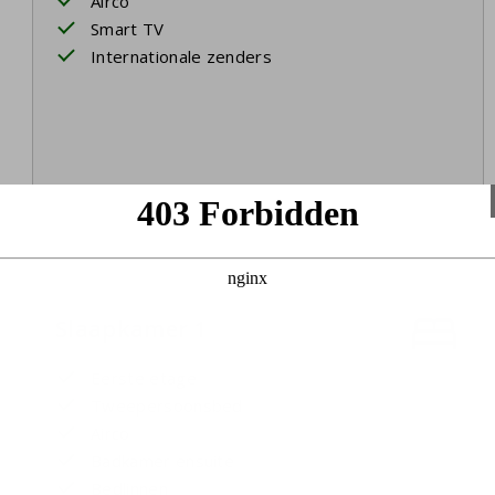
Airco
Smart TV
Internationale zenders
Slaapkamer 1
Eerste etage
Tweepersoonsbed
Airco
Badkamer ensuite
Bedlinnen