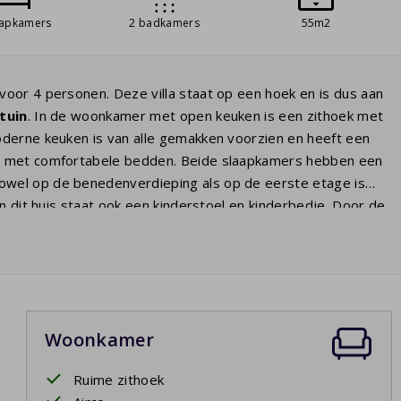
aapkamers
2 badkamers
55m2
voor 4 personen. Deze villa staat op een hoek en is dus aan
tuin
. In de woonkamer met open keuken is een zithoek met
oderne keuken is van alle gemakken voorzien en heeft een
rs met comfortabele bedden. Beide slaapkamers hebben een
owel op de benedenverdieping als op de eerste etage is
n dit huis staat ook een kinderstoel en kinderbedje. Door de
n comfortabel tuinset met drie
ligbedden
, een loungeset en
eeft u zicht op het
privé zwembad
. Geniet op ieder moment
Woonkamer
Ruime zithoek