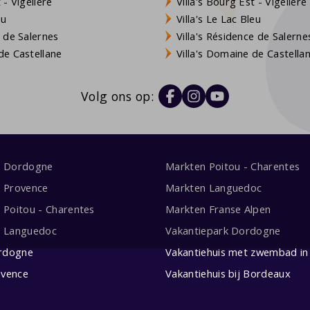
- Vigelière
Villa's Bourg Est - Vigelière
eu
Villa's Le Lac Bleu
 de Salernes
Villa's Résidence de Salerne
e Castellane
Villa's Domaine de Castella
Volg ons op:
s Dordogne
Markten Poitou - Charentes
s Provence
Markten Languedoc
s Poitou - Charentes
Markten Franse Alpen
s Languedoc
Vakantiepark Dordogne
rdogne
Vakantiehuis met zwembad in 
ovence
Vakantiehuis bij Bordeaux