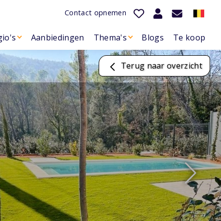
Contact opnemen
io's
Aanbiedingen
Thema's
Blogs
Te koop
Terug naar overzicht