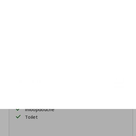
Opgemaakte bedden bij aankomst
Badkamer 1
Eerste etage
Wastafel
Inloopdouche
Toilet