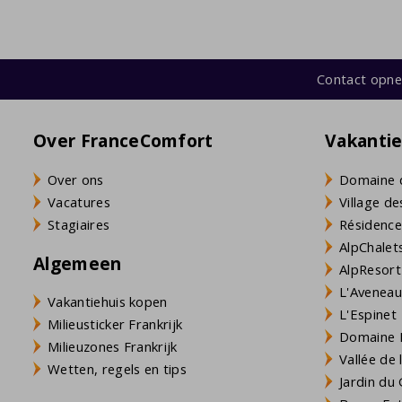
Contact opn
Over FranceComfort
Vakanti
Over ons
Domaine 
Vacatures
Village de
Stagiaires
Résidence
AlpChalets
Algemeen
AlpResort
L'Aveneau 
Vakantiehuis kopen
L'Espinet
Milieusticker Frankrijk
Domaine L
Milieuzones Frankrijk
Vallée de
Wetten, regels en tips
Jardin du 