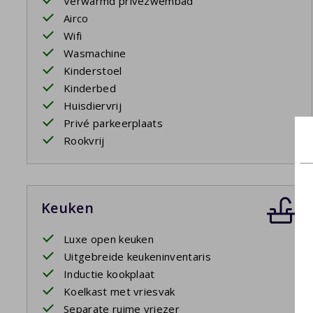
Verwarmd privézwembad
Airco
Wifi
Wasmachine
Kinderstoel
Kinderbed
Huisdiervrij
Privé parkeerplaats
Rookvrij
Keuken
Luxe open keuken
Uitgebreide keukeninventaris
Inductie kookplaat
Koelkast met vriesvak
Separate ruime vriezer