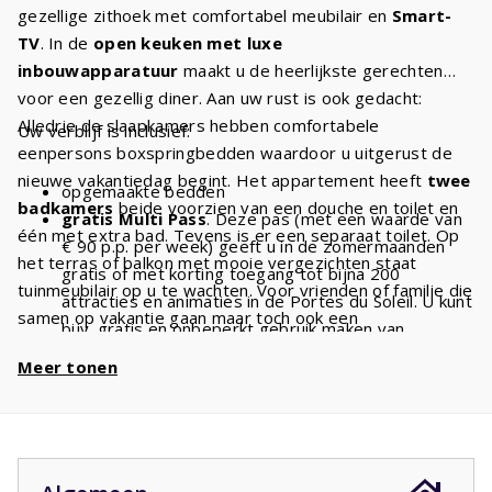
gezellige zithoek met comfortabel meubilair en
Smart-
TV
. In de
open keuken met luxe
inbouwapparatuur
maakt u de heerlijkste gerechten
voor een gezellig diner. Aan uw rust is ook gedacht:
Alledrie de slaapkamers hebben comfortabele
Uw verblijf is inclusief:
eenpersons boxspringbedden waardoor u uitgerust de
nieuwe vakantiedag begint. Het appartement heeft
twee
opgemaakte bedden
badkamers
beide voorzien van een douche en toilet en
gratis Multi Pass
. Deze pas (met een waarde van
één met extra bad. Tevens is er een separaat toilet. Op
€ 90 p.p. per week) geeft u in de zomermaanden
het terras of balkon met mooie vergezichten staat
gratis of met korting toegang tot bijna 200
tuinmeubilair op u te wachten. Voor vrienden of familie die
attracties en animaties in de Portes du Soleil. U kunt
samen op vakantie gaan maar toch ook een
bijv. gratis en onbeperkt gebruik maken van
stukje
privacy
willen is de indeling van dit appartement
stoeltjesliften
en kabelbanen. Met een verblijf van
Meer tonen
ideaal.
6 personen heeft u dus
€ 540 voordeel
per week
en
€ 1080
bij een verblijf van 2 weken!