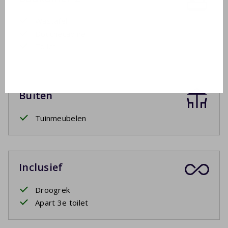
Wastafel
Douchecabine
Toilet
Buiten
Tuinmeubelen
Inclusief
Droogrek
Apart 3e toilet