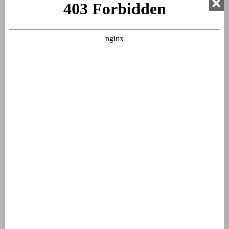
Twee eenpersoonsbedden
Boxspringbedden
Bedlinnen
Opgemaakte bedden bij aankomst
Badkamer 1
Wastafel
Ligbad
Douchecabine
Toilet
Föhn
Badkamer 2