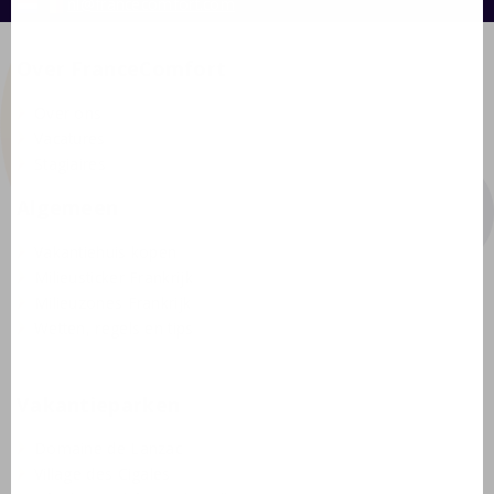
nl@francecomfort.com
Over FranceComfort
Over ons
Vacatures
Stagiaires
Algemeen
Vakantiehuis kopen
Milieusticker Frankrijk
Milieuzones Frankrijk
Wetten, regels en tips
Vakantieparken
Domaine de Lanzac
Village des Cigales