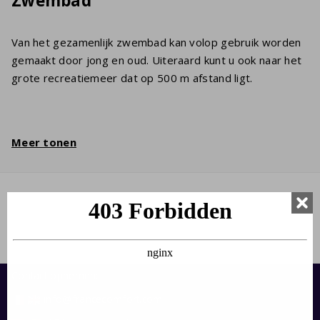
Zwembad
Van het gezamenlijk zwembad kan volop gebruik worden
gemaakt door jong en oud. Uiteraard kunt u ook naar het
grote recreatiemeer dat op 500 m afstand ligt.
Meer tonen
Contact opnemen:
info@francecomfort.com