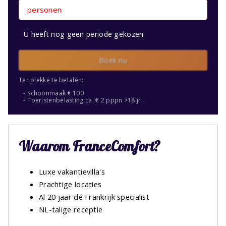
personen
U heeft nog geen periode gekozen
Boek nu
Ter plekke te betalen:
Schoonmaak € 100
Toeristenbelasting ca. € 2 pppn >18 jr.
Waarom FranceComfort?
Luxe vakantievilla's
Prachtige locaties
Al 20 jaar dé Frankrijk specialist
NL-talige receptie