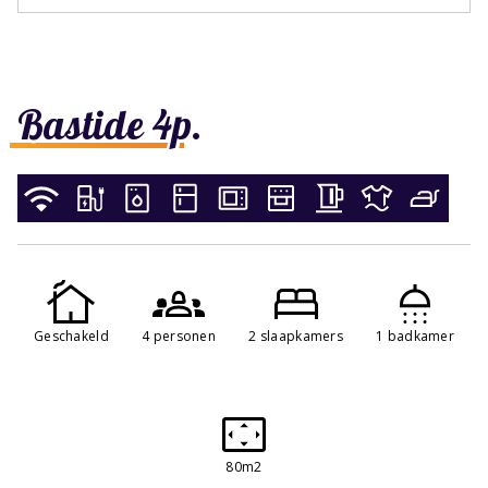
Bastide 4p.
Geschakeld
4 personen
2 slaapkamers
1 badkamer
80m2