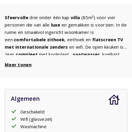
Sfeervolle
drie onder één kap
villa
(85m²) voor vier
personen die van alle
luxe
en gemakken is voorzien. In de
ruime en smaakvol ingericht woonkamer is
een
comfortabele zithoek
, eethoek en
flatscreen
TV
met internationale zenders
en wifi. De open keuken is
zeer
compleet
met kookplaat,
vaatwasser
, koelkast
met vriesvak, oven, magnetron en
wasmachine
. Aan
Meer tonen
e
comfort zal het niet ontbreken. Op de 1
etage zijn
twee
slaapkamers
met in elk twee
comfortabele bedden
.
De
badkamer
heeft een bad / douche, toilet en wastafel.
Er is een apart 2e toilet. In de tuin, waar volop
privacy
is,
Algemeen
staat comfortabel
tuinmeubilair
klaar. Er zijn twee
ligbedden. Waar gaat u zitten? Op het overdekte terras
Geschakeld
of heerlijk in de Provençaalse zon?
Wifi (glasvezel)
Wasmachine