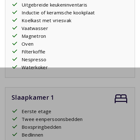
Uitgebreide keukeninventaris
Inductie of keramische kookplaat
Koelkast met vriesvak
Vaatwasser
Magnetron
Oven
Filterkoffie
Nespresso
Waterkoker
Slaapkamer 1
Eerste etage
Twee eenpersoonsbedden
Boxspringbedden
Bedlinnen