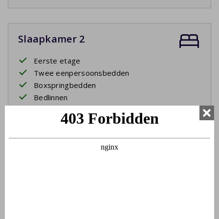
Slaapkamer 2
Eerste etage
Twee eenpersoonsbedden
Boxspringbedden
Bedlinnen
Badkamer
Eerste etage
Wastafel
Ligbad
Douche in bad
Toilet