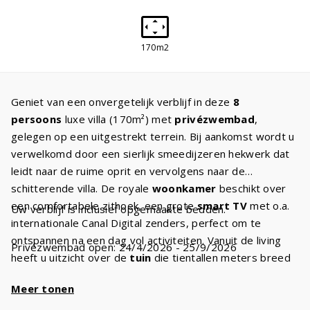
170m2
Geniet van een onvergetelijk verblijf in deze
8
persoons
luxe villa (170m²) met
privézwembad
,
gelegen op een uitgestrekt terrein. Bij aankomst wordt u
verwelkomd door een sierlijk smeedijzeren hekwerk dat
leidt naar de ruime oprit en vervolgens naar de
schitterende villa. De royale
woonkamer
beschikt over
een comfortabele zithoek, een grote
smart TV
met o.a.
Uw verblijf is inclusief opgemaakte bedden.
internationale Canal Digital zenders, perfect om te
ontspannen na een dag vol activiteiten. Vanuit de living
Privézwembad open: 24/4/2026 - 25/9/2026
heeft u uitzicht over de
tuin
die tientallen meters breed
en diep is, waardoor u altijd een prachtig uitzicht hebt. U
Meer tonen
beschikt over
glasvezel internet
en wifi voor al uw
online behoeften. De volledig uitgeruste
keuken
is