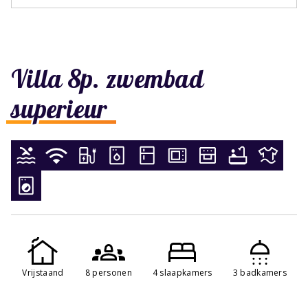
Villa 8p. zwembad
superieur
Vrijstaand
8 personen
4 slaapkamers
3 badkamers