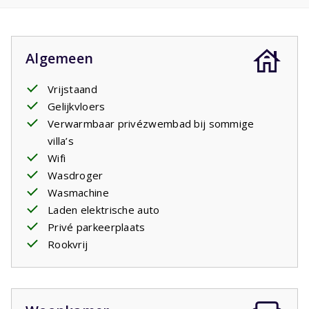
voorzien van moderne apparatuur, waaronder een
keramische kookplaat, vaatwasser, combimagnetron,
waterkoker en een koelkast met diepvries. Daarnaast is
Algemeen
er een filter,
Nespresso
- en een
Dolce Gusto
-apparaat,
zodat u kunt genieten van uw favoriete koffie. De keuken
Vrijstaand
heeft voldoende werkruimte en keukengerei om heerlijke
Gelijkvloers
maaltijden te bereiden. Vanuit de keuken hebt u
Verwarmbaar privézwembad bij sommige
gemakkelijk toegang tot de eetruimte en het terras,
villa’s
ideaal voor gezellige diners. De villa beschikt over
vier
Wifi
slaapkamers
, elk uitgerust met twee comfortabele
Wasdroger
boxspringbedden voor een goede nachtrust. Er zijn
drie
Wasmachine
badkamers
: een met bad, douche, wastafel en toilet; een
Laden elektrische auto
met douche en ruime wastafel; en een derde met douche
Privé parkeerplaats
en wastafel. De laundry is uitgerust met
Rookvrij
een
wasmachine
en
droger
. Op het zeer grote terras
vindt u diverse zitjes en drie dubbele
ligbedden
, perfect
om te ontspannen en te genieten van de