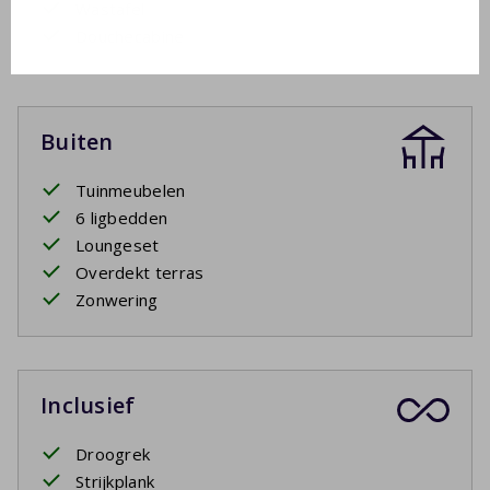
Wastafel
Douchecabine
Buiten
Tuinmeubelen
6 ligbedden
Loungeset
Overdekt terras
Zonwering
Inclusief
Droogrek
Strijkplank