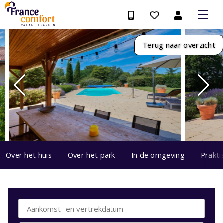
Terug naar overzicht
Over het huis
Over het park
In de omgeving
Prakti