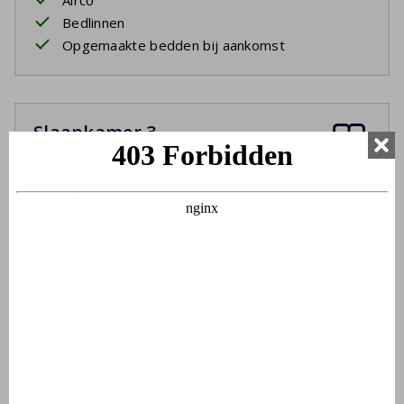
Airco
Bedlinnen
Opgemaakte bedden bij aankomst
Slaapkamer 3
Eerste etage
Twee eenpersoonsbedden
Airco
Bedlinnen
Opgemaakte bedden bij aankomst
Badkamer 1
Begane grond