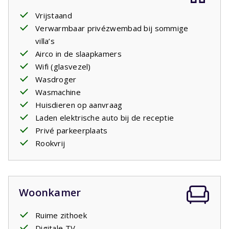
badkamer
met douche, toilet en een dubbele wastafel.
Er is een apart 2e toilet op de begane grond,
Vrijstaand
wasmachine
Verwarmbaar privézwembad bij sommige
en droger. In de ruime tuin geniet u van het
luxe tuinmeubilair met
villa’s
ligbedden
. Af en toe neemt u een
duik in het
Airco in de slaapkamers
zwembad
en ziet u de kinderen spelen in het
water. Sommige villa's hebben een
Wifi (glasvezel)
verwarmbaar
zwembad
Wasdroger
. U kunt dit als betaalde voorkeur bij uw
boeking doorgeven.
Wasmachine
Uw verblijf is inclusief opgemaakte bedden.
Huisdieren op aanvraag
Laden elektrische auto bij de receptie
Privé parkeerplaats
Rookvrij
Woonkamer
Ruime zithoek
Digitale TV