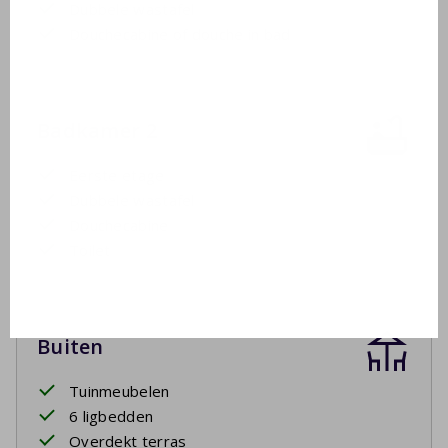
Dubbele wastafel
Douchecabine of douche in bad
Badkamer 2
Eerste etage
Dubbele wastafel
Douchecabine
Toilet
Buiten
Tuinmeubelen
6 ligbedden
Overdekt terras