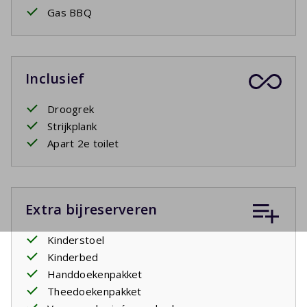
Gas BBQ
Inclusief
Droogrek
Strijkplank
Apart 2e toilet
Extra bijreserveren
Kinderstoel
Kinderbed
Handdoekenpakket
Theedoekenpakket