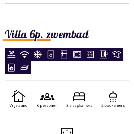
Villa 6p. zwembad
Vrijstaand
6 personen
3 slaapkamers
2 badkamers