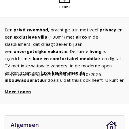
130m2
Een
privé zwembad
, prachtige tuin met veel
privacy
en
een
exclusieve villa
(130m²) met
airco
in de
slaapkamers, dat draagt zeker bij aan
een
onvergetelijke vakantie
. De ruime
living
is
ingericht met l
uxe en comfortabel meubilair
en digitale
TV met internationale zenders. In de moderne open
keuken staat een
luxe keuken met de
Privézwembad open: 18/4/2026 - 24/10/2026
inbouwapparatuur
zoals u dat thuis ook heeft. U kunt er
de heerlijkste gerechten klaarmaken. Er zijn drie
Meer tonen
slaapkamers met
comfortabele bedden
. De
masterbedroom met een
badkamer ensuite
met bad
en/of douche en dubbele wastafel is gelegen op de
begane grond. De twee andere slaapkamers op de
eerste etage hebben de beschikking over de
tweede
Algemeen