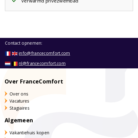
Verwarmd privézwembad
Contact opnemen:
info@francecomfort.com
nl@francecomfort.com
Over FranceComfort
Over ons
Vacatures
Stagiaires
Algemeen
Vakantiehuis kopen