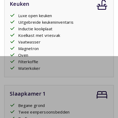
Keuken
Luxe open keuken
Uitgebreide keukeninventaris
Inductie kookplaat
Koelkast met vriesvak
Vaatwasser
Magnetron
Oven
Filterkoffie
Waterkoker
Slaapkamer 1
Begane grond
Twee eenpersoonsbedden