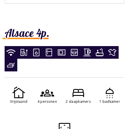
Alsace 4p.
Vrijstaand
4 personen
2 slaapkamers
1 badkamer