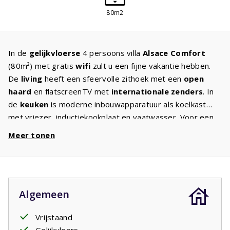
80m2
In de
gelijkvloerse
4 persoons villa
Alsace Comfort
(80m²) met gratis
wifi
zult u een fijne vakantie hebben.
De
living
heeft een sfeervolle zithoek met een
open
haard
en flatscreenTV met
internationale zenders
. In
de
keuken
is moderne inbouwapparatuur als koelkast
met vriezer, inductiekookplaat en vaatwasser. Voor een
goede nachtrust staan in beide
slaapkamers
twee
Meer tonen
eenpersoonsbedden met kwaliteitsmatrassen. De
badkamer heeft een
ligbad
, aparte douchecabine en
wastafel. Er is een apart toilet. In de
ruime tuin
met
comfortabel tuinmeubilair en
twee
ligbedden
kunt u tot
Algemeen
laat in de avond genieten van de Franse sterrenhemel. U
heeft volop
privacy
door mooie struiken, bomen en
Vrijstaand
heesters.