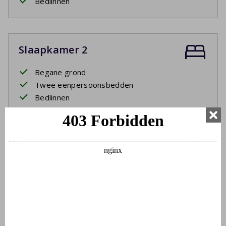
Bedlinnen
Slaapkamer 2
Begane grond
Twee eenpersoonsbedden
Bedlinnen
Badkamer
Begane grond
Wastafel
Ligbad
Douchecabine