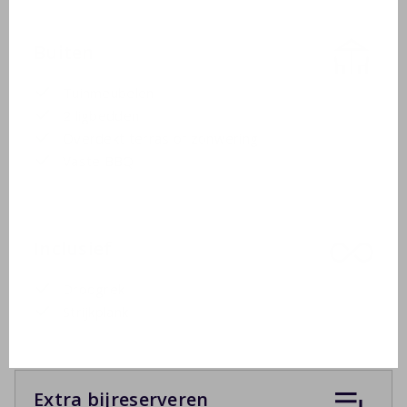
Buiten
Tuinmeubelen
2 ligbedden
Overdekt terras of zonwering
Vaste BBQ
Inclusief
Droogrek
Strijkplank
Extra bijreserveren