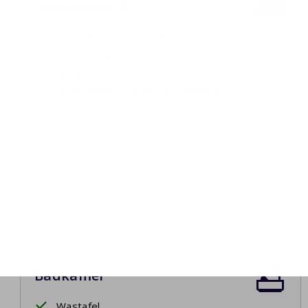
Slaapkamer 1
Twee eenpersoonsbedden
Boxspringbedden
Bedlinnen
Opgemaakte bedden bij aankomst
Badkamer
Wastafel