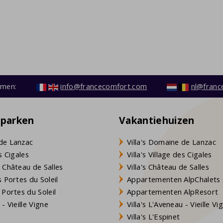
emen:
info@francecomfort.com
nl@franc
eparken
Vakantiehuizen
de Lanzac
Villa's Domaine de Lanzac
s Cigales
Villa's Village des Cigales
 Château de Salles
Villa's Château de Salles
 Portes du Soleil
Appartementen AlpChalets
 Portes du Soleil
Appartementen AlpResort
- Vieille Vigne
Villa's L'Aveneau - Vieille Vi
Villa's L'Espinet