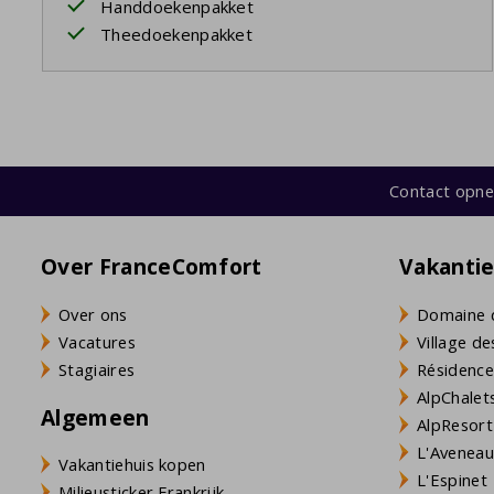
Handdoekenpakket
Theedoekenpakket
Contact opn
Over FranceComfort
Vakanti
Over ons
Domaine 
Vacatures
Village de
Stagiaires
Résidence
AlpChalets
Algemeen
AlpResort
L'Aveneau 
Vakantiehuis kopen
L'Espinet
Milieusticker Frankrijk