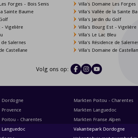
es Forges - Bois Senis
Villa's Domaine Les Forges
 la Sainte Baume
Villa's Vallée de la Sainte 
Golf
Villa's Jardin du Golf
- Vigelière
Villa's Bourg Est - Vigelière
eu
Villa's Le Lac Bleu
 de Salernes
Villa's Résidence de Salerne
e Castellane
Villa's Domaine de Castella
Volg ons op:
s Dordogne
Markten Poitou - Charentes
s Provence
Markten Languedoc
s Poitou - Charentes
Markten Franse Alpen
s Languedoc
Vakantiepark Dordogne