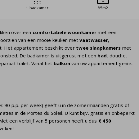
1 badkamer
85m2
ikken over een
comfortabele woonkamer
met een
voorzien van een mooie keuken met
vaatwasser
,
at. Het appartement beschikt over
twee slaapkamers
met
onsbed. De badkamer is uitgerust met een
bad
, douche,
paraat toilet. Vanaf het
balkon
van uw appartement geniet
€ 90 p.p. per week) geeft u in de zomermaanden gratis of
aties in de Portes du Soleil. U kunt bijv. gratis en onbeperkt
Met een verblijf van 5 personen heeft u dus
€ 450
 weken!