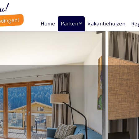
u!
edingen!
Home
Parken
Vakantiehuizen
Reg