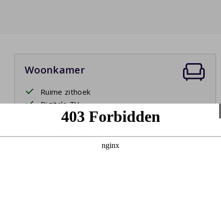
Woonkamer
Ruime zithoek
Digitale TV
Internationale zenders
Bluetooth soundbar