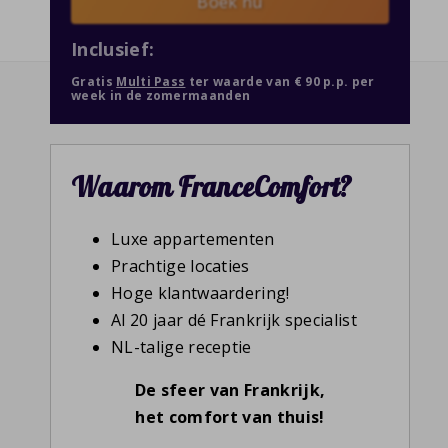
Boek nu
Inclusief:
Gratis
Multi Pass
ter waarde van € 90 p.p. per
week in de zomermaanden
Waarom FranceComfort?
Luxe appartementen
Prachtige locaties
Hoge klantwaardering!
Al 20 jaar dé Frankrijk specialist
NL-talige receptie
De sfeer van Frankrijk,
het comfort van thuis!