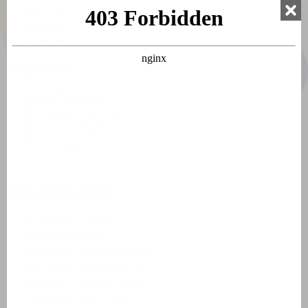
Over ons
Vacatures
Stagiaires
Algemeen
Vakantiehuis kopen
Milieusticker Frankrijk
Milieuzones Frankrijk
Wetten, regels en tips
Vakantieparken
Domaine de Lanzac
Village des Cigales
Résidence Château de Salles
AlpChalets Portes du Soleil
AlpResort Portes du Soleil
L'Aveneau - Vieille Vigne