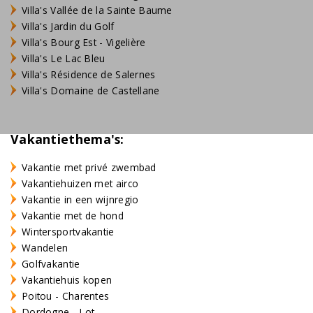
Villa's Vallée de la Sainte Baume
Villa's Jardin du Golf
Villa's Bourg Est - Vigelière
Villa's Le Lac Bleu
Villa's Résidence de Salernes
Villa's Domaine de Castellane
Vakantiethema's:
Vakantie met privé zwembad
Vakantiehuizen met airco
Vakantie in een wijnregio
Vakantie met de hond
Wintersportvakantie
Wandelen
Golfvakantie
Vakantiehuis kopen
Poitou - Charentes
Dordogne - Lot