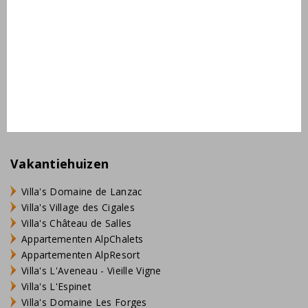
L'Espinet
Domaine Les Forges - Bois Senis
Vallée de la Sainte Baume
Jardin du Golf
Bourg Est - Vigelière
Le Lac Bleu
Résidence de Salernes
Domaine de Castellane
Vakantiehuizen
Villa's Domaine de Lanzac
Villa's Village des Cigales
Villa's Château de Salles
Appartementen AlpChalets
Appartementen AlpResort
Villa's L'Aveneau - Vieille Vigne
Villa's L'Espinet
Villa's Domaine Les Forges