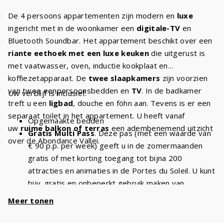
De 4 persoons appartementen zijn modern en
luxe
ingericht met in de woonkamer een
digitale-TV
en
Bluetooth Soundbar. Het appartement beschikt over een
riante eethoek met een luxe keuken
die uitgerust is
met vaatwasser, oven, inductie kookplaat en
koffiezetapparaat. De
twee slaapkamers
zijn voorzien
van twee eenpersoonsbedden en
TV
. In de badkamer
Uw verblijf is inclusief:
treft u een
ligbad
, douche en föhn aan. Tevens is er een
separaat toilet in het appartement. U heeft vanaf
Opgemaakte bedden
uw
ruime balkon of terras
een adembenemend uitzicht
Gratis Multi Pass
. Deze pas (met een waarde van
over de Abondance Vallei.
€ 90 p.p. per week) geeft u in de zomermaanden
gratis of met korting toegang tot bijna 200
attracties en animaties in de Portes du Soleil. U kunt
bijv. gratis en onbeperkt gebruik maken van
stoeltjesliften
en kabelbanen. Met een verblijf van
Meer tonen
4 personen heeft u dus
€ 360 voordeel
per
week en
€ 720
bij een verblijf van 2 weken!