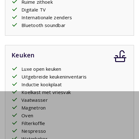
Ruime zithoek
Digitale TV
Internationale zenders
Bluetooth soundbar
Keuken
Luxe open keuken
Uitgebreide keukeninventaris
Inductie kookplaat
Koelkast met vriesvak
Vaatwasser
Magnetron
Oven
Filterkoffie
Nespresso
Waterkoker