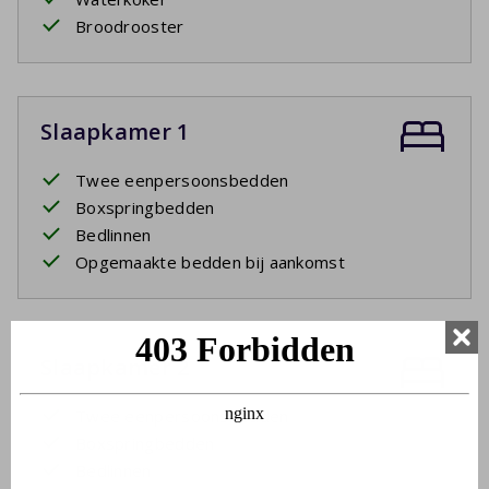
Broodrooster
Slaapkamer 1
Twee eenpersoonsbedden
Boxspringbedden
Bedlinnen
Opgemaakte bedden bij aankomst
Slaapkamer 2
Twee eenpersoonsbedden
Boxspringbedden
Bedlinnen