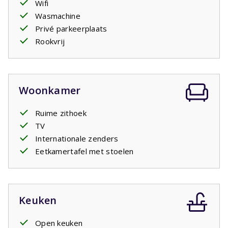
Wifi
voldoende kastruimte. Eén slaapkamer heeft twee
Wasmachine
stapelbedden voor 4 personen, de tweede slaapkamer
Privé parkeerplaats
biedt plaats aan 2 personen en de
masterbedroom
Rookvrij
beschikt over een eigen badkamer ensuite. Daarnaast zijn
er een tweede badkamer en een apart toilet aanwezig. In
de badkamer is een wastafel, toilet en inloopdouche.
De combinatie van ruimte, comfort, een jacuzzi en de
Woonkamer
ligging vlak bij het water maakt deze villa een fijne plek
voor een vakantie met familie of vrienden.
Ruime zithoek
TV
Internationale zenders
Eetkamertafel met stoelen
Keuken
Open keuken