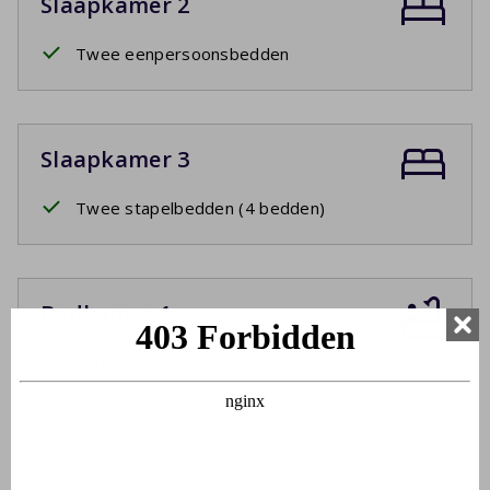
Slaapkamer 2
Twee eenpersoonsbedden
Slaapkamer 3
Twee stapelbedden (4 bedden)
Badkamer 1
Wastafel
Inloopdouche
Toilet
Föhn