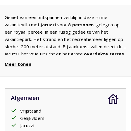
Geniet van een ontspannen verblijf in deze ruime
vakantievilla met
jacuzzi
voor
8 personen
, gelegen op
een royaal perceel in een rustig gedeelte van het
vakantiepark. Het strand en het recreatiemeer liggen op
slechts 200 meter afstand. Bij aankomst vallen direct de
jacuzzi, het vrije uitzicht en het grote
overdekte terras
met tuinmeubelen en ligbedden op.
Meer tonen
Via het terras komt u in de sfeervolle
woonkeuken
met
een grote eettafel voor 8 personen. De keuken is
compleet uitgerust met een koelkast, vriezer,
vaatwasser, inductiekookplaat en oven. Aangrenzend
Algemeen
bevindt zich een bijkeuken met onder andere een
wasmachine
.
Vrijstaand
De
woonkamer
beschikt over comfortabele zitplaatsen,
Gelijkvloers
een tv met
internationale zenders
en een aparte
Jacuzzi
werkplek. De villa heeft drie ruime
slaapkamers
met