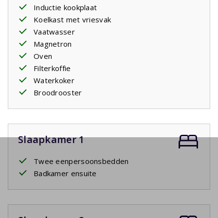
Inductie kookplaat
Koelkast met vriesvak
Vaatwasser
Magnetron
Oven
Filterkoffie
Waterkoker
Broodrooster
Slaapkamer 1
Twee eenpersoonsbedden
Badkamer ensuite