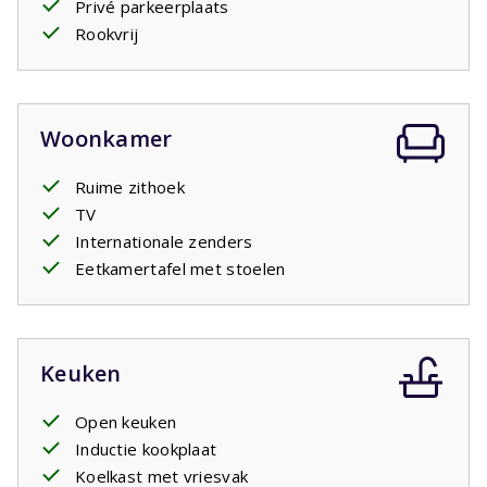
Privé parkeerplaats
tweede badkamer met wastafel en inloopdouche en een
Rookvrij
apart toilet. In het vakantiehuis is ook een wasmachine.
Op het overdekte terras met tuinmeubilair kunt u met
elkaar tot laat in de avond genieten van een glas wijn om
daarmee de dag af te sluiten.
Woonkamer
Ruime zithoek
TV
Internationale zenders
Eetkamertafel met stoelen
Keuken
Open keuken
Inductie kookplaat
Koelkast met vriesvak