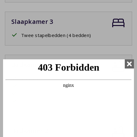
Slaapkamer 3
Twee stapelbedden (4 bedden)
Badkamer 1
Wastafel
Inloopdouche
Toilet
Föhn
Badkamer 2