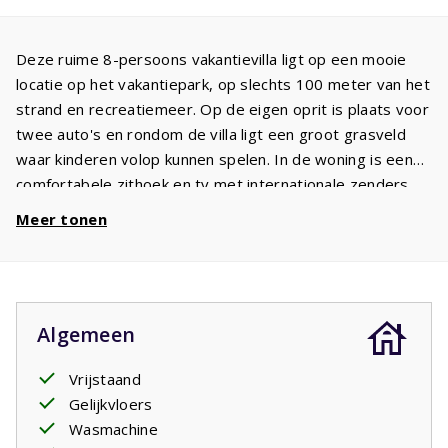
Deze ruime 8-persoons vakantievilla ligt op een mooie
locatie op het vakantiepark, op slechts 100 meter van het
strand en recreatiemeer. Op de eigen oprit is plaats voor
twee auto's en rondom de villa ligt een groot grasveld
waar kinderen volop kunnen spelen. In de woning is een
comfortabele zithoek en tv met internationale zenders.
De open keuken is volledig uitgerust met een koelkast,
Meer tonen
vriezer, vaatwasser, inductiekookplaat en oven. Aan de
ruime eettafel is plaats voor acht personen. Vanuit de
keuken bereikt u de bijkeuken.
De villa beschikt over drie ruime slaapkamers met
Algemeen
voldoende kastruimte. De masterbedroom heeft een
badkamer ensuite met wastafel, inloopdouche en toilet.
Vrijstaand
De tweede slaapkamer heeft twee bedden en de derde
Gelijkvloers
slaapkamer is ingericht met twee stapelbedden. De
Wasmachine
gasten van deze slaapkamers maken gebruik van de