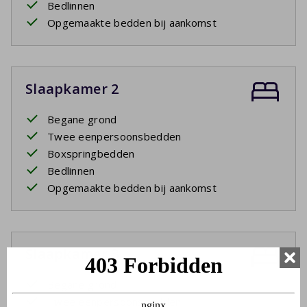
Bedlinnen
Opgemaakte bedden bij aankomst
Slaapkamer 2
Begane grond
Twee eenpersoonsbedden
Boxspringbedden
Bedlinnen
Opgemaakte bedden bij aankomst
Slaapkamer 3
Begane grond
Twee eenpersoonsbedden