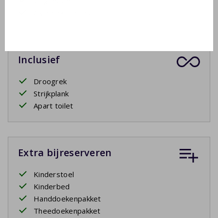
2 ligbedden
Overdekt terras
Inclusief
Droogrek
Strijkplank
Apart toilet
Extra bijreserveren
Kinderstoel
Kinderbed
Handdoekenpakket
Theedoekenpakket