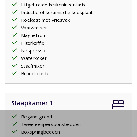
Uitgebreide keukeninventaris
Inductie of keramische kookplaat
Koelkast met vriesvak
Vaatwasser
Magnetron
Filterkoffie
Nespresso
Waterkoker
Staafmixer
Broodrooster
Slaapkamer 1
Begane grond
Twee eenpersoonsbedden
Boxspringbedden