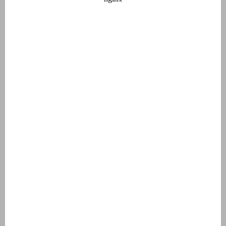
Boxspringbedden
Bedlinnen
Opgemaakte bedden bij aankomst
Badkamer
Begane grond
Wastafel
Ligbad
Douchecabine
Buiten
Tuinmeubelen