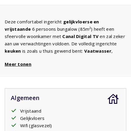
Deze comfortabel ingericht
gelijkvloerse en
vrijstaande
6 persoons bungalow (85m²) heeft een
sfeervolle woonkamer met
Canal Digital TV
en zal zeker
aan uw verwachtingen voldoen. De volledig ingerichte
keuken
is zoals u thuis gewend bent:
Vaatwasser
,
magnetron, oven koelkast met vriesvak, koffiezetter,
Meer tonen
waterkoker en
wasmachine/droger
. Het is allemaal
aanwezig. U heeft dus niet alleen vakantie, maar ook
een
luxe vakantie
. Wordt uitgerust wakker in een van de
drie slaapkamers met comfortabele
boxspringbedden
.
In de ruime badkamer is een
ligbad
en douche. Rondom
Algemeen
het huis kunnen de kinderen heerlijk spelen. Het terras
is
overdekt
zodat u tot laat in de avond kunt genieten.
Vrijstaand
Gezellig, een glas wijn erbij, een mooi boek. Op de
Gelijkvloers
achtergrond hoort u de krekels.
Wifi (glasvezel)