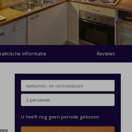
raktische informatie
Reviews
2 personen
U heeft nog geen periode gekozen