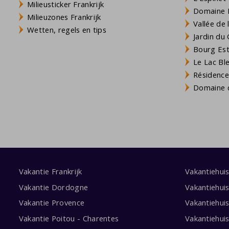
Milieusticker Frankrijk
Domaine L
Milieuzones Frankrijk
Vallée de
Wetten, regels en tips
Jardin du 
Bourg Est 
Le Lac Bl
Résidence
Domaine d
Vakantie Frankrijk
Vakantiehui
Vakantie Dordogne
Vakantiehui
Vakantie Provence
Vakantiehui
Vakantie Poitou - Charentes
Vakantiehui