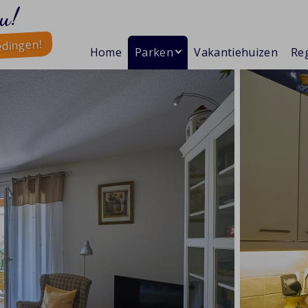
u!
edingen!
Home
Parken
Vakantiehuizen
Reg