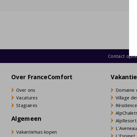
koffiezetapparaat (filtermaling + Nespresso)
waterkoker
wasmachine
Contact opn
Over FranceComfort
Vakanti
Over ons
Domaine 
Vacatures
Village de
Stagiaires
Résidence
AlpChalets
Algemeen
AlpResort
L'Aveneau 
Vakantiehuis kopen
L'Espinet