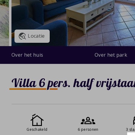
Locatie
Over het huis
Over het park
Villa 6 pers. half vrijsta
Geschakeld
6 personen
3 sl