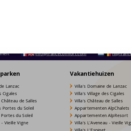
emen:
info@francecomfort.com
nl@franc
eparken
Vakantiehuizen
de Lanzac
Villa's Domaine de Lanzac
s Cigales
Villa's Village des Cigales
 Château de Salles
Villa's Château de Salles
 Portes du Soleil
Appartementen AlpChalets
 Portes du Soleil
Appartementen AlpResort
- Vieille Vigne
Villa's L'Aveneau - Vieille Vi
Villa's L'Espinet