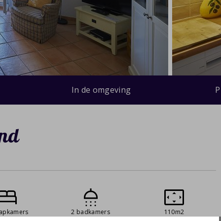
In de omgeving
P
and
aapkamers
2 badkamers
110m2