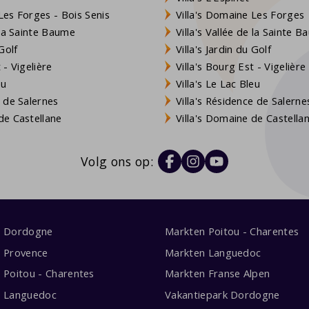
es Forges - Bois Senis
Villa's Domaine Les Forges
 la Sainte Baume
Villa's Vallée de la Sainte 
Golf
Villa's Jardin du Golf
- Vigelière
Villa's Bourg Est - Vigelière
eu
Villa's Le Lac Bleu
 de Salernes
Villa's Résidence de Salerne
e Castellane
Villa's Domaine de Castella
Volg ons op:
s Dordogne
Markten Poitou - Charentes
s Provence
Markten Languedoc
s Poitou - Charentes
Markten Franse Alpen
s Languedoc
Vakantiepark Dordogne