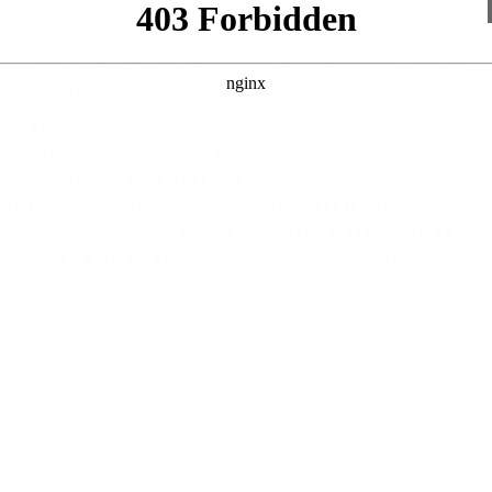
rport geschakeld
is met de carport van de buren. De villa
eten van de mooie Franse natuur. Op het
overdekte
e ligbedden
. Ook in de woonkamer kunt u prima
met
internationale zenders
en Wifi. Een volledig uitgeruste
laar: kookplaat,
vaatwasser
, koelkast met vriesvak, oven en
chine
. Op de begane grond is ook de
masterbedroom
met
en/of douche en wastafel. Op de eerste etage zijn
twee
zamenlijke
badkamer
met bad en/of douche, wastafel en