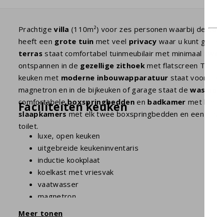
Prachtige
villa
(110m²) voor zes personen waarbij de
ca
heeft een
grote tuin
met veel
privacy
waar u kunt geni
terras
staat comfortabel tuinmeubilair met minimaal
twe
ontspannen in de
gezellige zithoek
met flatscreen TV 
keuken met
moderne inbouwapparatuur
staat voor u k
magnetron en in de bijkeuken of garage staat de
wasma
comfortabele
boxspringbedden
en
badkamer
met bad 
Faciliteiten keuken
slaapkamers
met elk twee boxspringbedden en een ge
toilet.
luxe, open keuken
uitgebreide keukeninventaris
inductie kookplaat
koelkast met vriesvak
vaatwasser
magnetron
oven
Meer tonen