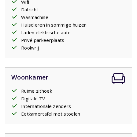
Wifi
kunt deze selecteren bij de huiskenmerken. Om het huis
Dalzicht
is volop ruimte waar de kinderen kunnen
spelen
.
Wasmachine
Uw verblijf is inclusief opgemaakte bedden.
Huisdieren in sommige huizen
Laden elektrische auto
Privé parkeerplaats
Rookvrij
Woonkamer
Ruime zithoek
Digitale TV
Internationale zenders
Eetkamertafel met stoelen