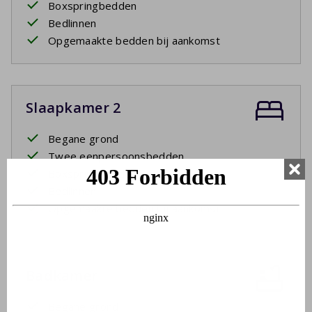
Boxspringbedden
Bedlinnen
Opgemaakte bedden bij aankomst
Slaapkamer 2
Begane grond
Twee eenpersoonsbedden
Boxspringbedden
Bedlinnen
Opgemaakte bedden bij aankomst
Badkamer
Begane grond