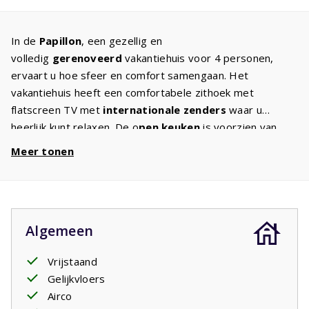
In de
Papillon
, een gezellig en
volledig
gerenoveerd
vakantiehuis voor 4 personen,
ervaart u hoe sfeer en comfort samengaan. Het
vakantiehuis heeft een comfortabele zithoek met
flatscreen TV met
internationale zenders
waar u
heerlijk kunt relaxen. De o
pen keuken
is voorzien van
alle
gemakken
: kookplaat, koelkast met vriesvakje,
Meer tonen
magnetron en oven,
vaatwasser
, koffiezetapparaat en
waterkoker. Een
wasmachine
zorgt ervoor dat u niet al
teveel kleding mee hoeft te nemen. In beide slaapkamers
staan twee eenpersoons
boxspringbedden
. U zult een
Algemeen
heerlijke nachtrust hebben. De moderne
badkamer
heeft
een wastafel en douchecabine. Op het
overdekt
Vrijstaand
terras
kunt u tot in de late avond genieten van de
Gelijkvloers
buitenlucht. Gezellig met een glas wijn of rond de
Airco
barbecue. Enkele huizen hebben een eigen barbecue. U