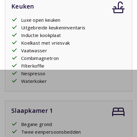
Keuken
Luxe open keuken
Uitgebreide keukeninventaris
Inductie kookplaat
Koelkast met vriesvak
Vaatwasser
Combimagnetron
Filterkoffie
Nespresso
Waterkoker
Slaapkamer 1
Begane grond
Twee eenpersoonsbedden