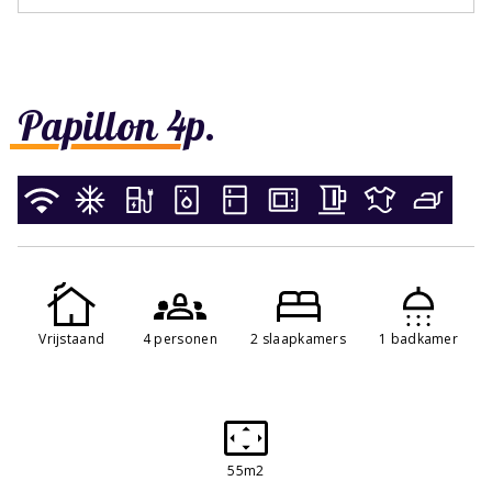
Papillon 4p.
Vrijstaand
4 personen
2 slaapkamers
1 badkamer
55m2