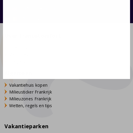
voor 2 baby's tot 2 jaar
info@francecomfort.com
meer informatie vindt u onder het tabblad
nl@francecomfort.com
"Praktische informatie"
Over FranceComfort
Over ons
Vacatures
Stagiaires
Algemeen
Vakantiehuis kopen
Milieusticker Frankrijk
Milieuzones Frankrijk
Wetten, regels en tips
Vakantieparken