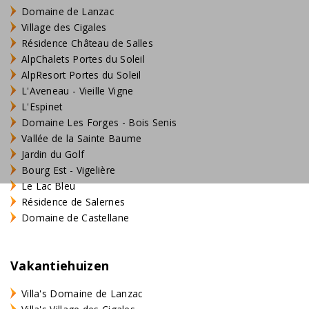
Domaine de Lanzac
Village des Cigales
Résidence Château de Salles
AlpChalets Portes du Soleil
AlpResort Portes du Soleil
L'Aveneau - Vieille Vigne
L'Espinet
Domaine Les Forges - Bois Senis
Vallée de la Sainte Baume
Jardin du Golf
Bourg Est - Vigelière
Le Lac Bleu
Résidence de Salernes
Domaine de Castellane
Vakantiehuizen
Villa's Domaine de Lanzac