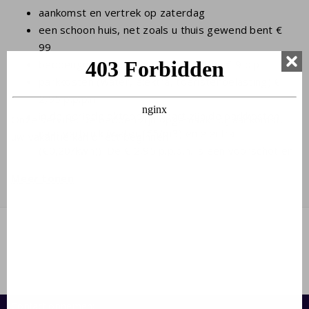
aankomst en vertrek op zaterdag
een schoon huis, net zoals u thuis gewend bent €
99
beddengoed en opgemaakte bedden € 9 p.p.
parkkosten (water, elektra, toeristenbelasting) €
2,95 p.p.p.n.
in de periode oktober - maart zijn de parkkosten
Onze service: De bedden zijn opgemaakt bij aankomst,
naar verbruik (water (€5/m3) en electra
uw vakantie kan direct beginnen !
(€0,20/kwh)). De € 2,95 p.p.p.n. is een voorschot en
is meestal voldoende.
Meer tonen
administratiekosten € 19,50
borg van € 300
het laden van elektrische auto's bij het huis is
mogelijk na toestemming van de beheerders en
tegen € 5 per dag
optionele artikelen als handdoeken en babyartikelen
kunt u reserveren als u de boeking maakt
naast 4 personen ouder dan 2 jaar is er plaats
Contact opnemen: