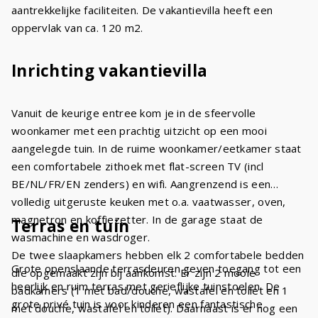
aantrekkelijke faciliteiten. De vakantievilla heeft een
oppervlak van ca. 120 m2.
Inrichting vakantievilla
Vanuit de keurige entree kom je in de sfeervolle
woonkamer met een prachtig uitzicht op een mooi
aangelegde tuin. In de ruime woonkamer/eetkamer staat
een comfortabele zithoek met flat-screen TV (incl
BE/NL/FR/EN zenders) en wifi. Aangrenzend is een
volledig uitgeruste keuken met o.a. vaatwasser, oven,
magnetron en koffiezetter. In de garage staat de
Terras en tuin
wasmachine en wasdroger.
De twee slaapkamers hebben elk 2 comfortabele bedden
Grote openslaande terrasdeuren geven toegang tot een
die opgemaakt zijn bij aankomst. Er zijn 2 mooie
heerlijk en ruim terras met gerieflijke tuinstoelen. De
badkamers (1 met bad/douche, wastafel en toilet en 1
grote privé tuin is voor kinderen een fantastische
met douche, wastafel en toilet). Daarnaast is er nog een