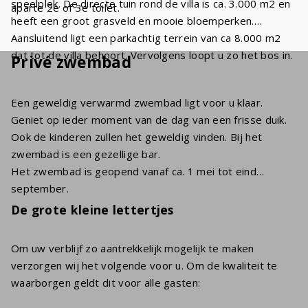
speelplek. De directe tuin rond de villa is ca. 3.000 m2 en
aparte 2e of 3e toilet.
heeft een groot grasveld en mooie bloemperken.
Aansluitend ligt een parkachtig terrein van ca 8.000 m2
dat tot de villa behoort. Vervolgens loopt u zo het bos in.
Privé zwembad
Een geweldig verwarmd zwembad ligt voor u klaar.
Geniet op ieder moment van de dag van een frisse duik.
Ook de kinderen zullen het geweldig vinden. Bij het
zwembad is een gezellige bar.
Het zwembad is geopend vanaf ca. 1 mei tot eind
september.
De grote kleine lettertjes
Om uw verblijf zo aantrekkelijk mogelijk te maken
verzorgen wij het volgende voor u. Om de kwaliteit te
waarborgen geldt dit voor alle gasten: