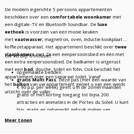
De modern ingerichte 5 persoons appartementen
beschikken over een
comfortabele woonkamer
met
een digitale-TV en Bluetooth Soundbar. De
luxe
eethoek
is voorzien van een mooie keuken
met
vaatwasser
, magnetron, oven, inductie kookplaat en
koffiezetapparaat. Het appartement beschikt over
twee
slaapkamers
met 2x een eenpersoonsbed en één met
Uw verblijf is inclusief:
een extra eenpersoonsbed. De badkamer is uitgerust
met een
bad
, douche, toilet en föhn. Ook beschikt het
opgemaakte bedden
appartement over een separaat toilet. Vanaf
gratis Multi Pass
. Deze pas (met een waarde van
het
balkon
van uw appartement geniet u van een weids
€ 90 p.p. per week) geeft u in de zomermaanden
uitzicht over de vallei.
gratis of met korting toegang tot bijna 200
attracties en animaties in de Portes du Soleil. U kunt
bijv. gratis en onbeperkt gebruik maken van
stoeltjesliften
en kabelbanen. Met een verblijf van
Meer tonen
5 personen heeft u dus
€ 450 voordeel
per week
en
€ 900
bij een verblijf van 2 weken!