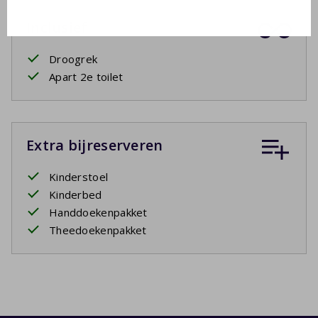
Inclusief
Droogrek
Apart 2e toilet
Extra bijreserveren
Kinderstoel
Kinderbed
Handdoekenpakket
Theedoekenpakket