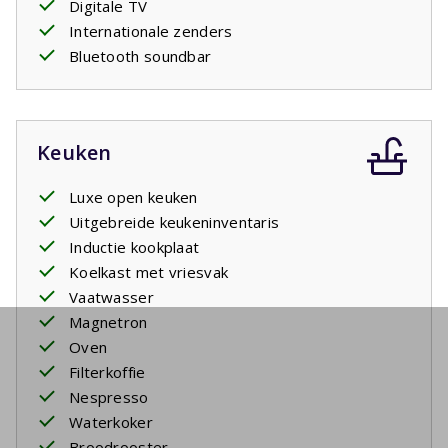
Digitale TV
Internationale zenders
Bluetooth soundbar
Keuken
Luxe open keuken
Uitgebreide keukeninventaris
Inductie kookplaat
Koelkast met vriesvak
Vaatwasser
Magnetron
Oven
Filterkoffie
Nespresso
Waterkoker
Broodrooster