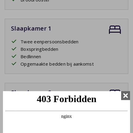
Slaapkamer 1
Twee eenpersoonsbedden
Boxspringbedden
Bedlinnen
Opgemaakte bedden bij aankomst
Slaapkamer 2
Tweepersoonsbed
3e eenpersoonsbed
Boxspringbedden
Bedlinnen