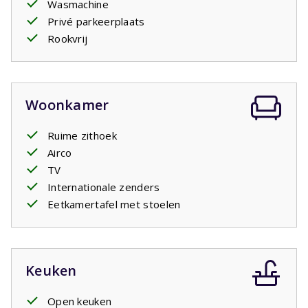
Wasmachine
De
masterbedroom
heeft een eigen badkamer ensuite.
Privé parkeerplaats
Daarnaast is er een tweede badkamer aanwezig, wat
Rookvrij
extra comfort biedt voor gezinnen of meerdere stellen
die samen op vakantie zijn.
Verder is de woning voorzien van een
wasmachine
,
zodat u ook tijdens een langer verblijf van alle gemakken
Woonkamer
bent voorzien.
Ruime zithoek
Airco
TV
Internationale zenders
Eetkamertafel met stoelen
Keuken
Open keuken