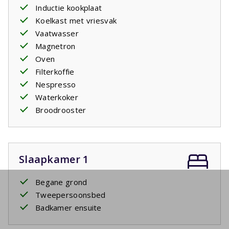
Inductie kookplaat
Koelkast met vriesvak
Vaatwasser
Magnetron
Oven
Filterkoffie
Nespresso
Waterkoker
Broodrooster
Slaapkamer 1
Begane grond
Tweepersoonsbed
Badkamer ensuite