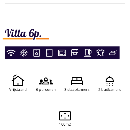
Villa 6p.
Vrijstaand
6 personen
3 slaapkamers
2 badkamers
100m2