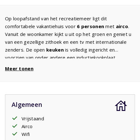
Op loopafstand van het recreatiemeer ligt dit
comfortabele vakantiehuis voor
6 personen
met
airco
.
Vanuit de woonkamer kijkt u uit op het groen en geniet u
van een gezellige zithoek en een tv met internationale
zenders. De open
keuken
is volledig ingericht en
voorzien van onder andere een inductiekookplaat,
vaatwasser, magnetron en oven, zodat u alles bij de hand
Meer tonen
heeft voor een ontspannen verblijf.
Via de openslaande deuren bereikt u het
overdekte
terras
. Hier staan tuinmeubelen en ligbedden klaar voor
een uitgebreid ontbijt, een goed boek in de middagzon of
Algemeen
een lange avond buiten. Dankzij de ligging vlakbij het
water ervaart u hier het echte vakantiegevoel.
Vrijstaand
Het vakantiehuis beschikt over
drie slaapkamers
. Twee
Airco
slaapkamers zijn ingericht met een tweepersoonsbed en
Wifi
de derde slaapkamer heeft twee eenpersoonsbedden.