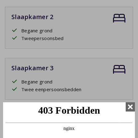
Slaapkamer 2
Begane grond
Tweepersoonsbed
Slaapkamer 3
Begane grond
Twee eenpersoonsbedden
Badkamer 1
Begane grond