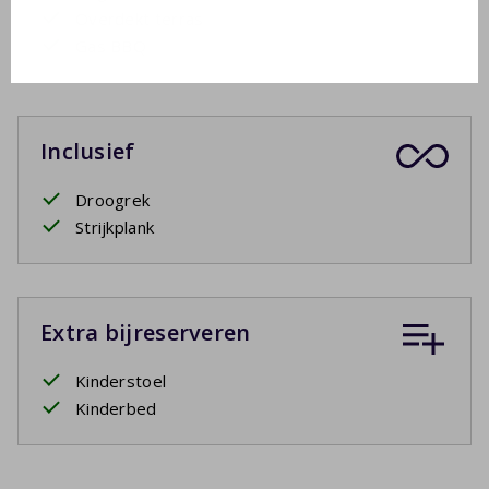
Overdekt terras
Gas BBQ
Inclusief
Droogrek
Strijkplank
Extra bijreserveren
Kinderstoel
Kinderbed