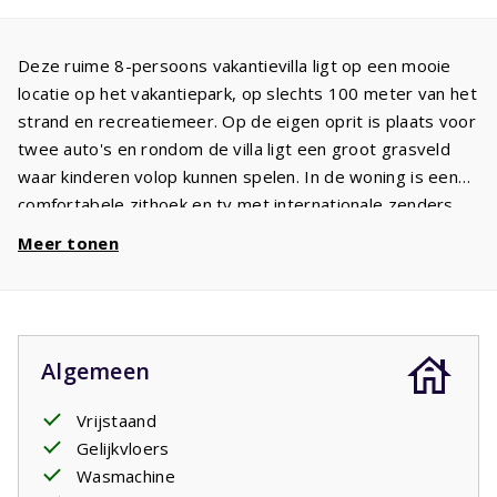
Deze ruime 8-persoons vakantievilla ligt op een mooie
locatie op het vakantiepark, op slechts 100 meter van het
strand en recreatiemeer. Op de eigen oprit is plaats voor
twee auto's en rondom de villa ligt een groot grasveld
waar kinderen volop kunnen spelen. In de woning is een
comfortabele zithoek en tv met internationale zenders.
De open keuken is volledig uitgerust met een koelkast,
Meer tonen
vriezer, vaatwasser, inductiekookplaat en oven. Aan de
ruime eettafel is plaats voor acht personen. Vanuit de
keuken bereikt u de bijkeuken.
De villa beschikt over drie ruime slaapkamers met
Algemeen
voldoende kastruimte. De masterbedroom heeft een
badkamer ensuite met wastafel, inloopdouche en toilet.
Vrijstaand
De tweede slaapkamer heeft twee bedden en de derde
Gelijkvloers
slaapkamer is ingericht met twee stapelbedden. De
Wasmachine
gasten van deze slaapkamers maken gebruik van de