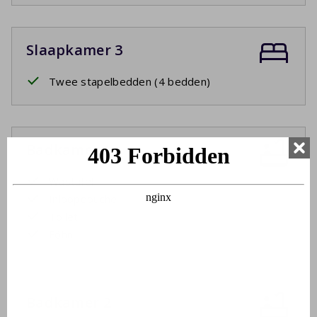
Slaapkamer 3
Twee stapelbedden (4 bedden)
Badkamer 1
Wastafel
Inloopdouche
Toilet
Föhn
Badkamer 2