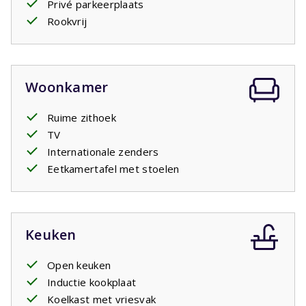
Privé parkeerplaats
tweede badkamer met wastafel en inloopdouche en een
Rookvrij
apart toilet. In het vakantiehuis is ook een wasmachine.
Op het overdekte terras met tuinmeubilair kunt u met
elkaar tot laat in de avond genieten van een glas wijn om
daarmee de dag af te sluiten.
Woonkamer
Ruime zithoek
TV
Internationale zenders
Eetkamertafel met stoelen
Keuken
Open keuken
Inductie kookplaat
Koelkast met vriesvak