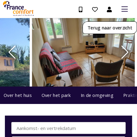
Terug naar overzicht
Over het huis
Over het park
In de omgeving
Prakti