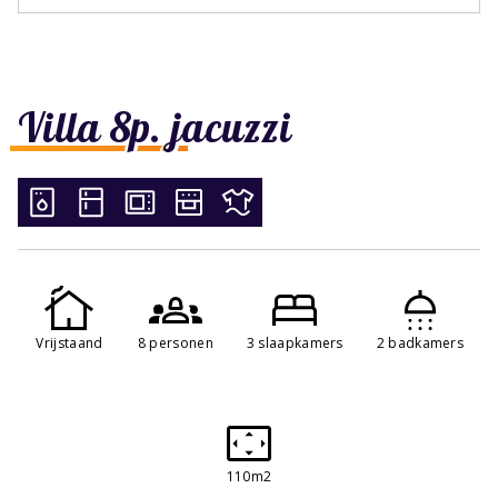
Villa 8p. jacuzzi
Vrijstaand
8 personen
3 slaapkamers
2 badkamers
110m2